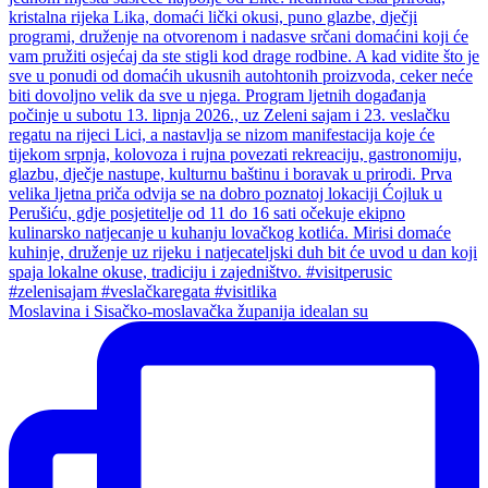
Moslavina i Sisačko-moslavačka županija idealan su