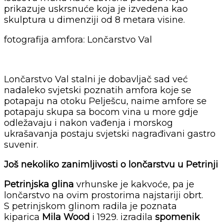
prikazuje uskrsnuće koja je izvedena kao
skulptura u dimenziji od 8 metara visine.
fotografija amfora: Lončarstvo Val
Lončarstvo Val stalni je dobavljač sad već
nadaleko svjetski poznatih amfora koje se
potapaju na otoku Pelješcu, naime amfore se
potapaju skupa sa bocom vina u more gdje
odležavaju i nakon vađenja i morskog
ukrašavanja postaju svjetski nagrađivani gastro
suvenir.
Još nekoliko zanimljivosti o lončarstvu u Petrinji
Petrinjska glina
vrhunske je kakvoće, pa je
lončarstvo na ovim prostorima najstariji obrt.
S petrinjskom glinom radila je poznata
kiparica
Mila Wood
i 1929. izradila
spomenik