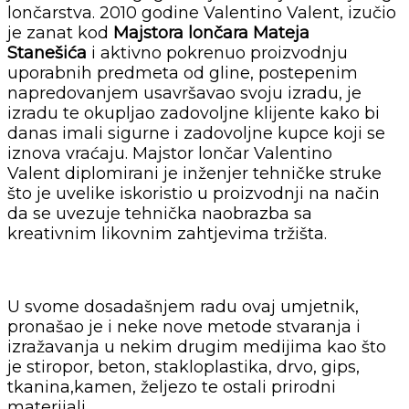
lončarstva. 2010 godine Valentino Valent, izučio
je zanat kod
Majstora lončara Mateja
Stanešića
i aktivno pokrenuo proizvodnju
uporabnih predmeta od gline, postepenim
napredovanjem usavršavao svoju izradu, je
izradu te okupljao zadovoljne klijente kako bi
danas imali sigurne i zadovoljne kupce koji se
iznova vraćaju. Majstor lončar Valentino
Valent diplomirani je inženjer tehničke struke
što je uvelike iskoristio u proizvodnji na način
da se uvezuje tehnička naobrazba sa
kreativnim likovnim zahtjevima tržišta.
U svome dosadašnjem radu ovaj umjetnik,
pronašao je i neke nove metode stvaranja i
izražavanja u nekim drugim medijima kao što
je stiropor, beton, stakloplastika, drvo, gips,
tkanina,kamen, željezo te ostali prirodni
materijali.