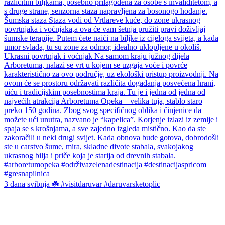
3 dana svibnja ☘️ #visitdaruvar #daruvarsketoplic