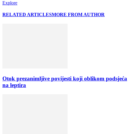
Explore
RELATED ARTICLES
MORE FROM AUTHOR
Otok prezanimljive povijesti koji oblikom podsjeća
na leptira