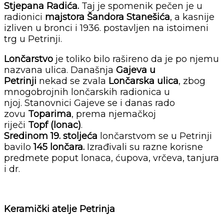
Stjepana Radića.
Taj je spomenik pečen je u
radionici
majstora Šandora Stanešića
, a kasnije
izliven u bronci i 1936. postavljen na istoimeni
trg u Petrinji.
Lončarstvo
je toliko bilo rašireno da je po njemu
nazvana ulica. Današnja
Gajeva u
Petrinji
nekad se zvala
Lončarska ulica
, zbog
mnogobrojnih lončarskih radionica u
njoj. Stanovnici Gajeve se i danas rado
zovu
Toparima
, prema njemačkoj
riječi
Topf (lonac)
.
Sredinom 19. stoljeća
lončarstvom se u Petrinji
bavilo
145 lončara.
Izrađivali su razne korisne
predmete poput lonaca, ćupova, vrčeva, tanjura
i dr.
Keramički atelje Petrinja