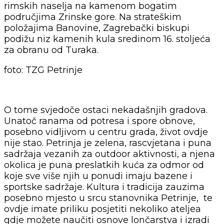
rimskih naselja na kamenom bogatim
područjima Zrinske gore. Na strateškim
položajima Banovine, Zagrebački biskupi
podižu niz kamenih kula sredinom 16. stoljeća
za obranu od Turaka.
foto: TZG Petrinje
O tome svjedoče ostaci nekadašnjih gradova.
Unatoč ranama od potresa i spore obnove,
posebno vidljivom u centru grada, život ovdje
nije stao. Petrinja je zelena, rascvjetana i puna
sadržaja vezanih za outdoor aktivnosti, a njena
okolica je puna preslatkih kuća za odmor od
koje sve više njih u ponudi imaju bazene i
sportske sadržaje. Kultura i tradicija zauzima
posebno mjesto u srcu stanovnika Petrinje, te
ovdje imate priliku posjetiti nekoliko ateljea
gdje možete naučiti osnove lončarstva i izradi