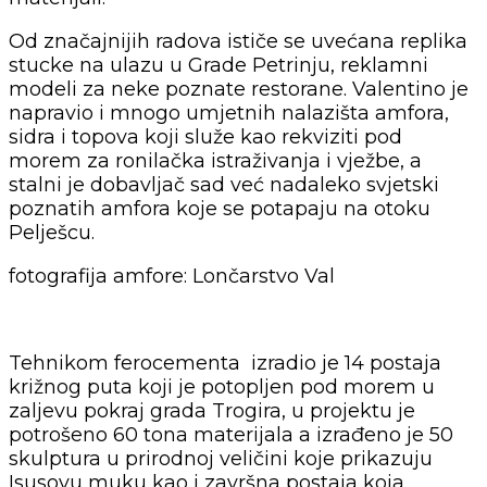
Od značajnijih radova ističe se uvećana replika
stucke na ulazu u Grade Petrinju, reklamni
modeli za neke poznate restorane. Valentino je
napravio i mnogo umjetnih nalazišta amfora,
sidra i topova koji služe kao rekviziti pod
morem za ronilačka istraživanja i vježbe, a
stalni je dobavljač sad već nadaleko svjetski
poznatih amfora koje se potapaju na otoku
Pelješcu.
fotografija amfore: Lončarstvo Val
Tehnikom ferocementa izradio je 14 postaja
križnog puta koji je potopljen pod morem u
zaljevu pokraj grada Trogira, u projektu je
potrošeno 60 tona materijala a izrađeno je 50
skulptura u prirodnoj veličini koje prikazuju
Isusovu muku kao i završna postaja koja