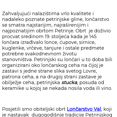
Zahvaljujući nalazištima vrlo kvalitete i
nadaleko poznate petrinjske gline, lončarstvo
se smatra najstarijim, najraširenijim i
najpoznatijim obrtom Petrinje. Obrt je doživio
procvat sredinom 19. stoljeća kada je 145
lončara izrađivalo lonce, ćupove, sirnice,
kuglenke, vrčeve, tanjure i ostale predmete
potrebne svakodnevnom životu
stanovništva. Petrinjski su lončari u to doba bili
organizirani oko lončarskog ceha na čijoj je
zastavi s jedne strane slika svetog Lovre,
patrona ceha, a na drugoj strani zastave je
obilježje ceha, petrinjska
stucka
,
posuda od
keramike u kojoj se nekada nosila voda ili vino.
Posjetili smo obiteljski obrt
Lončarstvo Val
, koji
je nastavak dugogodišnje tradicije Petrinjskog