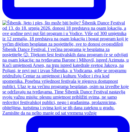
Zamislite da na nešto manje od sat vremena vožnje