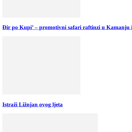
Đir po Kupi’ – promotivni safari raftinzi u Kamanju
Istraži Ližnjan ovog ljeta