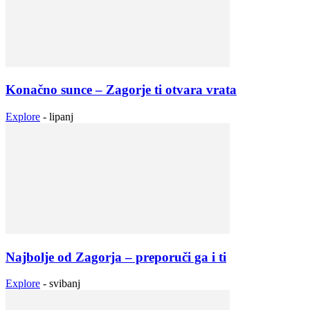
Konačno sunce – Zagorje ti otvara vrata
Explore
-
lipanj
Najbolje od Zagorja – preporuči ga i ti
Explore
-
svibanj