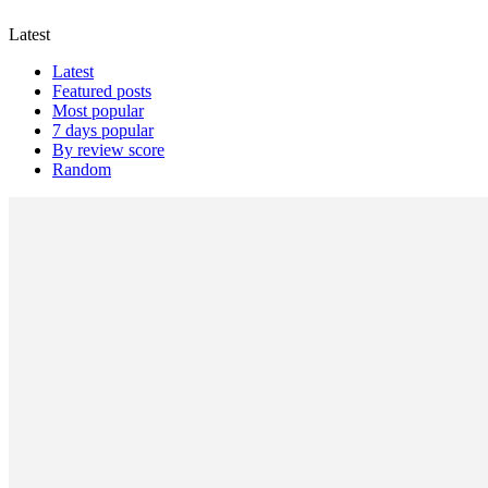
Latest
Latest
Featured posts
Most popular
7 days popular
By review score
Random