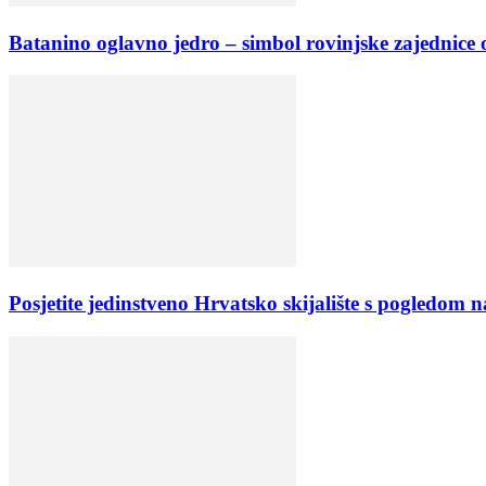
Batanino oglavno jedro – simbol rovinjske zajednice
Posjetite jedinstveno Hrvatsko skijalište s pogledom 