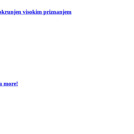
 okrunjen visokim priznanjem
na more!