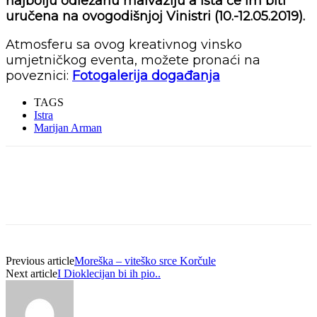
najbolju odležanu malvaziju a ista će im biti
uručena na ovogodišnjoj Vinistri (10.-12.05.2019).
Atmosferu sa ovog kreativnog vinsko
umjetničkog eventa, možete pronaći na
poveznici:
Fotogalerija događanja
TAGS
Istra
Marijan Arman
Previous article
Moreška – viteško srce Korčule
Next article
I Dioklecijan bi ih pio..