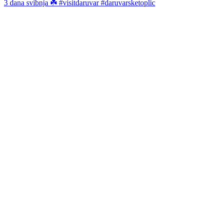
3 dana svibnja ☘️ #visitdaruvar #daruvarsketoplic