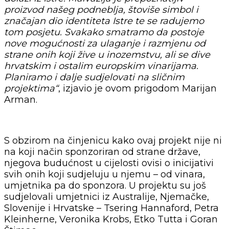
proizvod našeg podneblja, štoviše simbol i
značajan dio identiteta Istre te se radujemo
tom posjetu. Svakako smatramo da postoje
nove mogućnosti za ulaganje i razmjenu od
strane onih koji žive u inozemstvu, ali se dive
hrvatskim i ostalim europskim vinarijama.
Planiramo i dalje sudjelovati na sličnim
projektima“
, izjavio je ovom prigodom Marijan
Arman.
S obzirom na činjenicu kako ovaj projekt nije ni
na koji način sponzoriran od strane države,
njegova budućnost u cijelosti ovisi o inicijativi
svih onih koji sudjeluju u njemu – od vinara,
umjetnika pa do sponzora. U projektu su još
sudjelovali umjetnici iz Australije, Njemačke,
Slovenije i Hrvatske – Tsering Hannaford, Petra
Kleinherne, Veronika Krobs, Etko Tutta i Goran