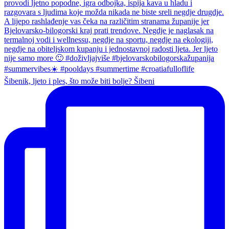
Šibenik, ljeto i ples, što može biti bolje? Šibeni