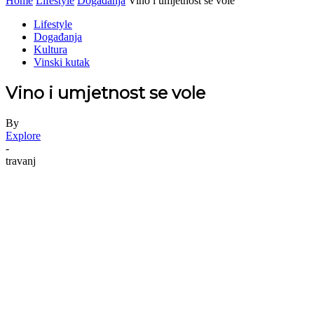
Home
Lifestyle
Događanja
Vino i umjetnost se vole
Lifestyle
Događanja
Kultura
Vinski kutak
Vino i umjetnost se vole
By
Explore
-
travanj