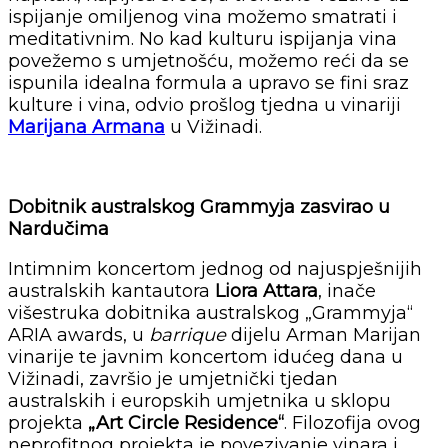
ispijanje omiljenog vina možemo smatrati i
meditativnim. No kad kulturu ispijanja vina
povežemo s umjetnošću, možemo reći da se
ispunila idealna formula a upravo se fini sraz
kulture i vina, odvio prošlog tjedna u vinariji
Marijana Armana
u Vižinadi.
Dobitnik australskog Grammyja zasvirao u
Nardučima
Intimnim koncertom jednog od najuspješnijih
australskih kantautora
Liora
Attara
, inače
višestruka dobitnika australskog „Grammyja“
ARIA awards, u
barrique
dijelu Arman Marijan
vinarije te javnim koncertom idućeg dana u
Vižinadi, završio je umjetnički tjedan
australskih i europskih umjetnika u sklopu
projekta
„Art Circle Residence“
. Filozofija ovog
neprofitnog projekta je povezivanje vinara i