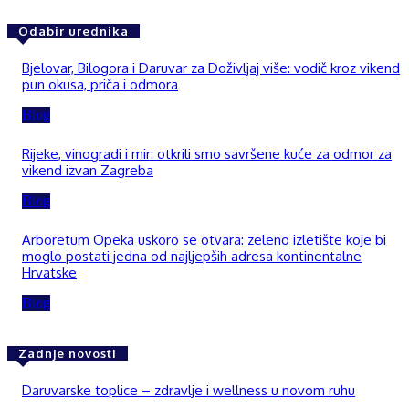
Odabir urednika
Bjelovar, Bilogora i Daruvar za Doživljaj više: vodič kroz vikend
pun okusa, priča i odmora
Blog
Rijeke, vinogradi i mir: otkrili smo savršene kuće za odmor za
vikend izvan Zagreba
Blog
Arboretum Opeka uskoro se otvara: zeleno izletište koje bi
moglo postati jedna od najljepših adresa kontinentalne
Hrvatske
Blog
Zadnje novosti
Daruvarske toplice – zdravlje i wellness u novom ruhu