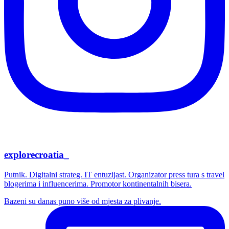
explorecroatia_
Putnik. Digitalni strateg. IT entuzijast. Organizator press tura s travel
blogerima i influencerima. Promotor kontinentalnih bisera.
Bazeni su danas puno više od mjesta za plivanje.