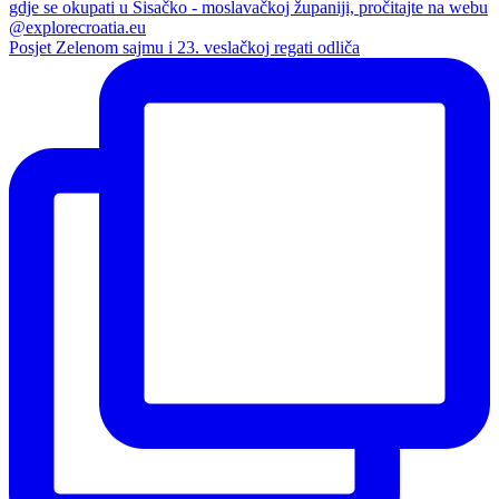
Posjet Zelenom sajmu i 23. veslačkoj regati odliča