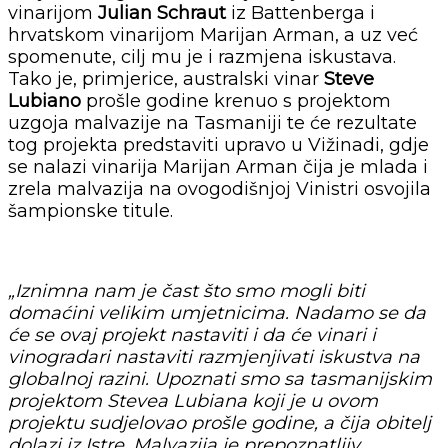
vinarijom
Julian Schraut
iz Battenberga i
hrvatskom vinarijom Marijan Arman, a uz već
spomenute, cilj mu je i razmjena iskustava.
Tako je, primjerice, australski vinar
Steve
Lubiano
prošle godine krenuo s projektom
uzgoja malvazije na Tasmaniji te će rezultate
tog projekta predstaviti upravo u Vižinadi, gdje
se nalazi vinarija Marijan Arman čija je mlada i
zrela malvazija na ovogodišnjoj Vinistri osvojila
šampionske titule.
„Iznimna nam je čast što smo mogli biti
domaćini velikim umjetnicima. Nadamo se da
će se ovaj projekt nastaviti i da će vinari i
vinogradari nastaviti razmjenjivati iskustva na
globalnoj razini. Upoznati smo sa tasmanijskim
projektom Stevea Lubiana koji je u ovom
projektu sudjelovao prošle godine, a čija obitelj
dolazi iz Istre. Malvazija je prepoznatljiv