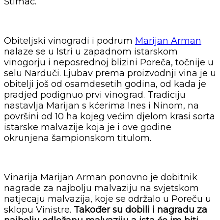
Štimac.
Obiteljski vinogradi i podrum
Marijan Arman
nalaze se u Istri u zapadnom istarskom
vinogorju i neposrednoj blizini Poreča, točnije u
selu Narduči. Ljubav prema proizvodnji vina je u
obitelji još od osamdesetih godina, od kada je
pradjed podignuo prvi vinograd. Tradiciju
nastavlja Marijan s kćerima Ines i Ninom, na
površini od 10 ha kojeg većim djelom krasi sorta
istarske malvazije koja je i ove godine
okrunjena šampionskom titulom.
Vinarija Marijan Arman ponovno je dobitnik
nagrade za najbolju malvaziju na svjetskom
natjecaju malvazija, koje se održalo u Poreču u
sklopu Vinistre.
Također su dobili i nagradu za