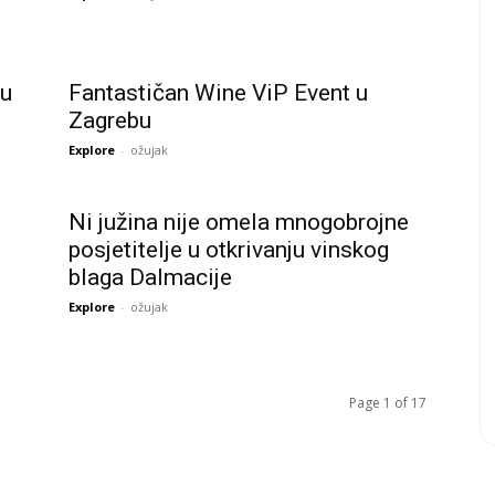
ju
Fantastičan Wine ViP Event u
Zagrebu
Explore
-
ožujak
Ni južina nije omela mnogobrojne
posjetitelje u otkrivanju vinskog
blaga Dalmacije
Explore
-
ožujak
Page 1 of 17