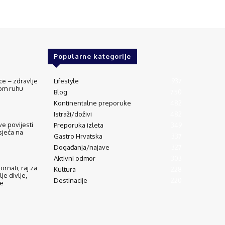
Popularne kategorije
ce – zdravlje
Lifestyle
937
vom ruhu
Blog
750
Kontinentalne preporuke
482
Istraži/doživi
482
e povijesti
Preporuka izleta
349
sjeća na
Gastro Hrvatska
337
Događanja/najave
327
Aktivni odmor
303
rnati, raj za
Kultura
228
lje divlje,
Destinacije
220
de