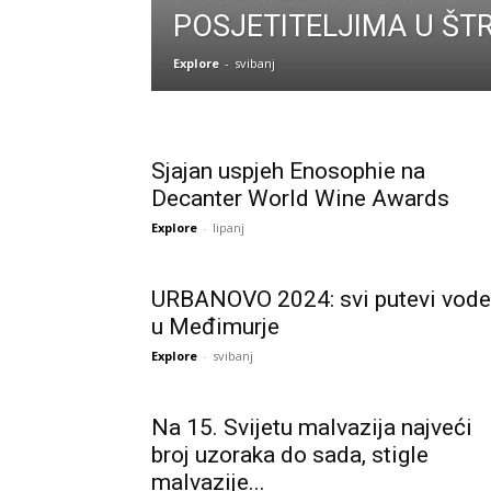
POSJETITELJIMA U ŠTR
Explore
-
svibanj
Sjajan uspjeh Enosophie na
Decanter World Wine Awards
Explore
-
lipanj
URBANOVO 2024: svi putevi vode
u Međimurje
Explore
-
svibanj
Na 15. Svijetu malvazija najveći
broj uzoraka do sada, stigle
malvazije...