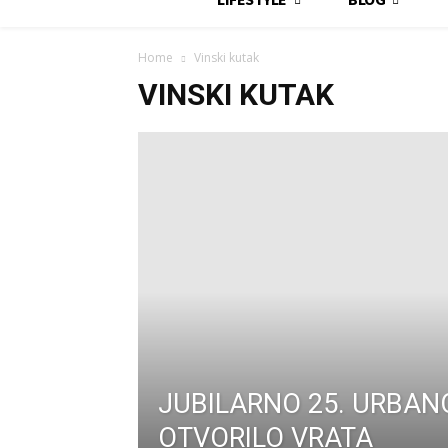
Home
Vinski kutak
VINSKI KUTAK
JUBILARNO 25. URBA
OTVORILO VRATA