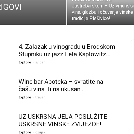
IGOVI
Jastrebarskom – Uz vrhunsk
vina, glazbu i očuvanje vinske
tradicije Plešivice!
4. Zalazak u vinogradu u Brodskom
Stupniku uz jazz Lela Kaplowitz...
Explore
-
svibanj
Wine bar Apoteka – svratite na
čašu vina ili na ukusan...
Explore
-
travanj
UZ USKRSNA JELA POSLUŽITE
USKRSNE VINSKE ZVIJEZDE!
Explore
-
ožujak