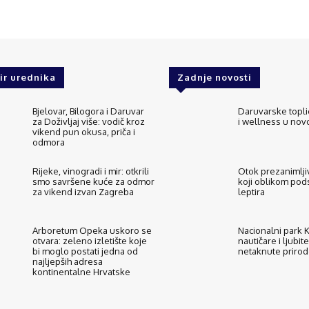
ir urednika
Zadnje novosti
Bjelovar, Bilogora i Daruvar
Daruvarske topli
za Doživljaj više: vodič kroz
i wellness u no
vikend pun okusa, priča i
odmora
Rijeke, vinogradi i mir: otkrili
Otok prezanimljiv
smo savršene kuće za odmor
koji oblikom pod
za vikend izvan Zagreba
leptira
Arboretum Opeka uskoro se
Nacionalni park Ko
otvara: zeleno izletište koje
nautičare i ljubite
bi moglo postati jedna od
netaknute priro
najljepših adresa
kontinentalne Hrvatske