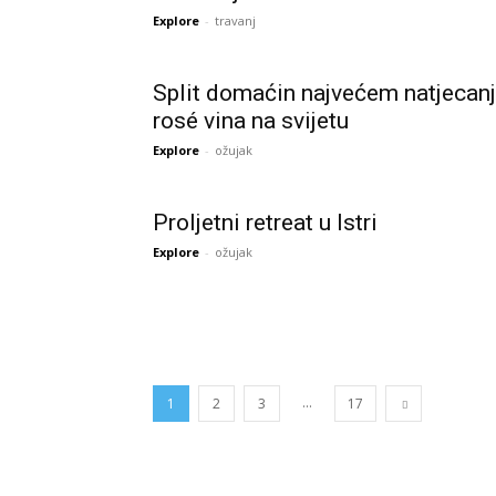
Explore
-
travanj
Split domaćin najvećem natjecan
rosé vina na svijetu
Explore
-
ožujak
Proljetni retreat u Istri
Explore
-
ožujak
...
1
2
3
17