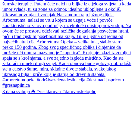
3 dana svibnja ☘️ #visitdaruvar #daruvarsketoplic