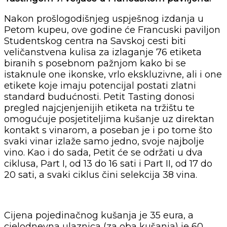
Nakon prošlogodišnjeg uspješnog izdanja u
Petom kupeu, ove godine će Francuski paviljon
Studentskog centra na Savskoj cesti biti
veličanstvena kulisa za izlaganje 76 etiketa
biranih s posebnom pažnjom kako bi se
istaknule one ikonske, vrlo ekskluzivne, ali i one
etikete koje imaju potencijal postati zlatni
standard budućnosti. Petit Tasting donosi
pregled najcjenjenijih etiketa na tržištu te
omogućuje posjetiteljima kušanje uz direktan
kontakt s vinarom, a poseban je i po tome što
svaki vinar izlaže samo jedno, svoje najbolje
vino. Kao i do sada, Petit će se održati u dva
ciklusa, Part I, od 13 do 16 sati i Part II, od 17 do
20 sati, a svaki ciklus čini selekcija 38 vina.
Cijena pojedinačnog kušanja je 35 eura, a
cjelodnevna ulaznica (za oba kušanja) je 60