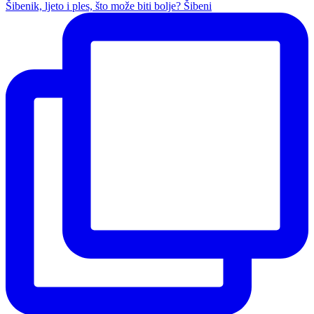
Šibenik, ljeto i ples, što može biti bolje? Šibeni