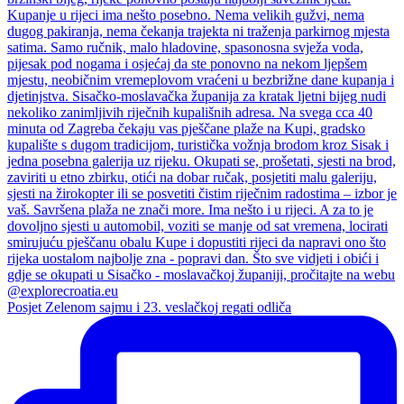
Posjet Zelenom sajmu i 23. veslačkoj regati odliča