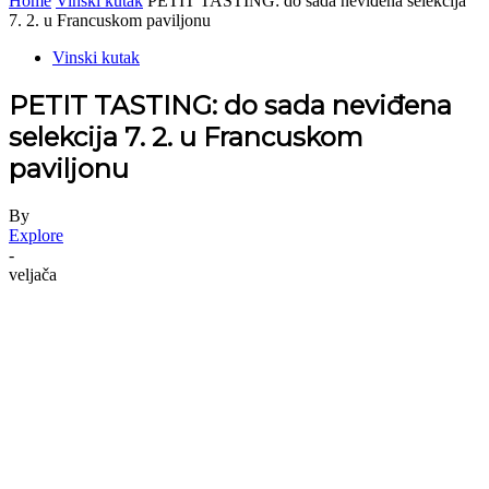
Home
Vinski kutak
PETIT TASTING: do sada neviđena selekcija
7. 2. u Francuskom paviljonu
Vinski kutak
PETIT TASTING: do sada neviđena
selekcija 7. 2. u Francuskom
paviljonu
By
Explore
-
veljača