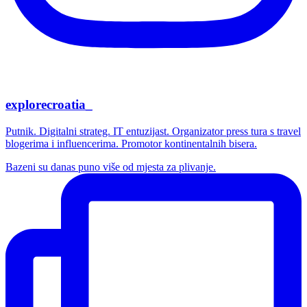
explorecroatia_
Putnik. Digitalni strateg. IT entuzijast. Organizator press tura s travel
blogerima i influencerima. Promotor kontinentalnih bisera.
Bazeni su danas puno više od mjesta za plivanje.