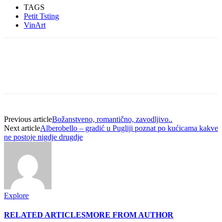
TAGS
Petit Tsting
VinArt
Previous article
Božanstveno, romantično, zavodljivo..
Next article
Alberobello – gradić u Pugliji poznat po kućicama kakve
ne postoje nigdje drugdje
Explore
RELATED ARTICLES
MORE FROM AUTHOR