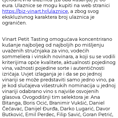
eura. Ulaznice se mogu kupiti na web stranici
https://biz-vinart.hr/ulaznice
, a zbog svog
ekskluzivnog karaktera broj ulaznica je
ograničen.
Vinart Petit Tasting omogućava koncentrirano
kušanje najboljeg od najboljih po mišljenju
uvaženih stručnjaka za vino, vodećih
sommeliera i vinskih novinara, a koji su se vodili
kriterijima opće kvalitete, aktualnosti pojedinog
vina, važnosti pojedine sorte i autentičnosti
izričaja. Uvjet izlaganja je i da se po jednoj
vinariji se može predstaviti samo jedno vino, pa
je kod slučajeva višestrukih nominacija u jednoj
vinariji odabrano vino s najviše osvojenih
glasova. Ovogodišnji tim selektora je: Ana
Bitanga, Boris Ocić, Branimir Vukšić, Daniel
Čečavac, Danijel Đurđa, Darko Lugarić, Davor
Butković, Emil Perdec, Filip Savić, Goran Petrić,