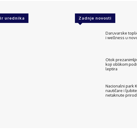
ir urednika
Zadnje novosti
Daruvarske topli
i wellness u no
Otok prezanimljiv
koji oblikom pod
leptira
Nacionalni park Ko
nautičare i ljubite
netaknute priro
O nama
Kontakt
ExploreCroatia suradnici
Uvj