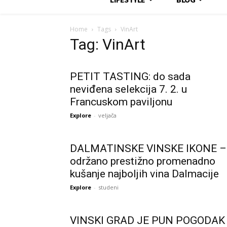
Home
Tags
VinArt
Tag: VinArt
PETIT TASTING: do sada
neviđena selekcija 7. 2. u
Francuskom paviljonu
Explore
-
veljača
DALMATINSKE VINSKE IKONE –
održano prestižno promenadno
kušanje najboljih vina Dalmacije
Explore
-
studeni
VINSKI GRAD JE PUN POGODAK