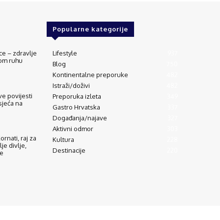
Popularne kategorije
ce – zdravlje
Lifestyle
937
vom ruhu
Blog
750
Kontinentalne preporuke
482
Istraži/doživi
482
e povijesti
Preporuka izleta
349
sjeća na
Gastro Hrvatska
337
Događanja/najave
327
Aktivni odmor
303
rnati, raj za
Kultura
228
lje divlje,
Destinacije
220
de
eti korištenja
Oglašavanje
Impressum
Zaštita privatnosti