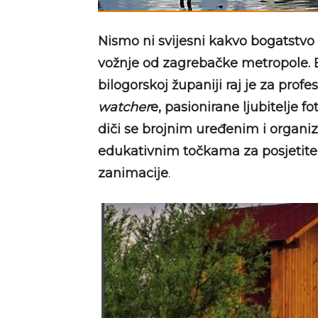
Nismo ni svijesni kakvo bogatstvo 
vožnje od zagrebačke metropole. Bo
bilogorskoj županiji raj je za prof
watcher
e, pasionirane ljubitelje fot
diči se brojnim uređenim i organiz
edukativnim točkama za posjetitelj
zanimacije
.