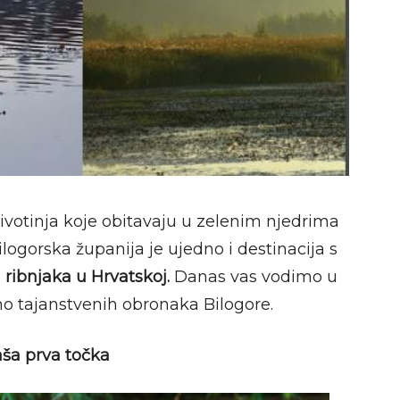
životinja koje obitavaju u zelenim njedrima
ilogorska županija je ujedno i destinacija s
ribnjaka u Hrvatskoj.
Danas vas vodimo u
no tajanstvenih obronaka Bilogore.
aša prva točka