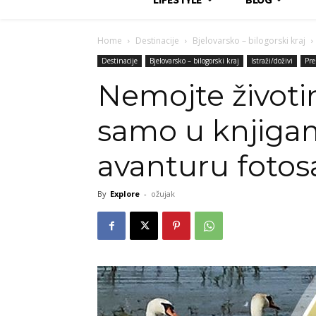
Home
Destinacije
Bjelovarsko – bilogorski kraj
Destinacije
Bjelovarsko – bilogorski kraj
Istraži/doživi
Pre
Nemojte životi
samo u knjigam
avanturu fotosa
By
Explore
-
ožujak