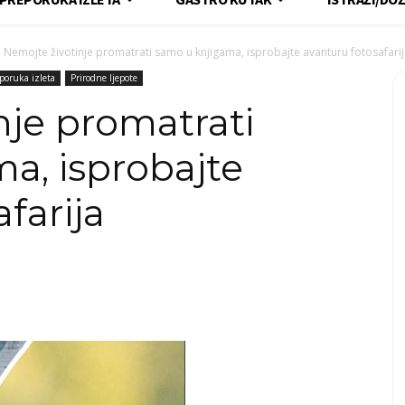
Nemojte životinje promatrati samo u knjigama, isprobajte avanturu fotosafari
poruka izleta
Prirodne ljepote
nje promatrati
a, isprobajte
farija