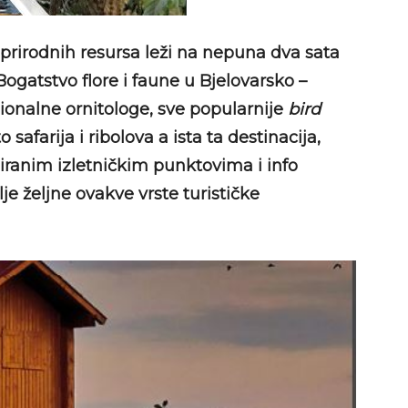
prirodnih resursa leži na nepuna dva sata
gatstvo flore i faune u Bjelovarsko –
esionalne ornitologe, sve popularnije
bird
o safarija i ribolova a ista ta destinacija,
iranim izletničkim punktovima i info
e željne ovakve vrste turističke