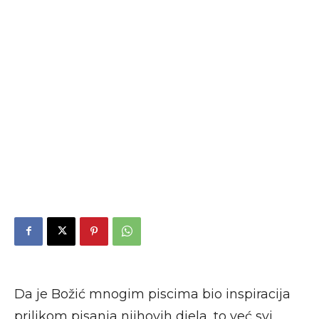
Da je Božić mnogim piscima bio inspiracija
prilikom pisanja njihovih djela, to već svi