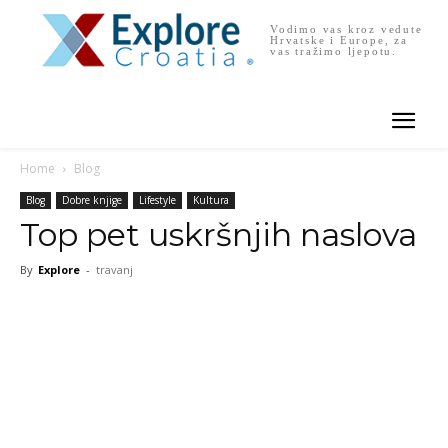
Vodimo vas kroz vedute
Hrvatske i Europe, za
vas tražimo ljepotu.
Home
Blog
Blog
Dobre knjige
Lifestyle
Kultura
Top pet uskršnjih naslova
By
Explore
-
travanj