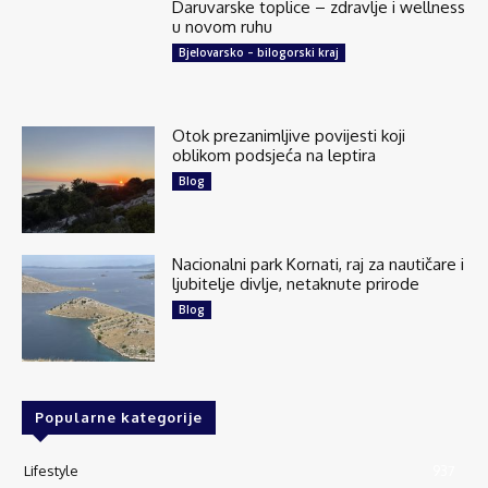
Daruvarske toplice – zdravlje i wellness
u novom ruhu
Bjelovarsko – bilogorski kraj
Otok prezanimljive povijesti koji
oblikom podsjeća na leptira
Blog
Nacionalni park Kornati, raj za nautičare i
ljubitelje divlje, netaknute prirode
Blog
Popularne kategorije
Lifestyle
937