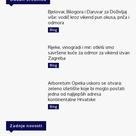
Bjelovar, Bilogora i Daruvar za Doživljaj
više: vodič kroz vikend pun okusa, priča i
odmora
Blog
Rijeke, vinogradi i mir: otkrili smo
savršene kuće za odmor za vikend izvan
Zagreba
Blog
Arboretum Opeka uskoro se otvara:
zeleno izletište koje bi moglo postati
jedna od najljepših adresa
kontinentalne Hrvatske
Blog
Zadnje novosti