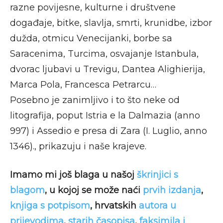
razne povijesne, kulturne i društvene
događaje, bitke, slavlja, smrti, krunidbe, izbor
dužda, otmicu Venecijanki, borbe sa
Saracenima, Turcima, osvajanje Istanbula,
dvorac ljubavi u Trevigu, Dantea Alighierija,
Marca Pola, Francesca Petrarcu…
Posebno je zanimljivo i to što neke od
litografija, poput Istria e la Dalmazia (anno
997) i Assedio e presa di Zara (I. Luglio, anno
1346)., prikazuju i naše krajeve.
Imamo mi još blaga u našoj
škrinjici s
blagom
, u kojoj se može naći
prvih izdanja
,
knjiga s potpisom
, hrvatskih
autora u
prijevodima
,
starih časopisa
,
faksimila i