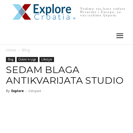
Vodimo vas kroz vedute
Hrvatske i Europe, za
vas tražimo ljepotu.
Home
Blog
Blog
Dobre knjige
Lifestyle
SEDAM BLAGA
ANTIKVARIJATA STUDIO
By
Explore
-
listopad