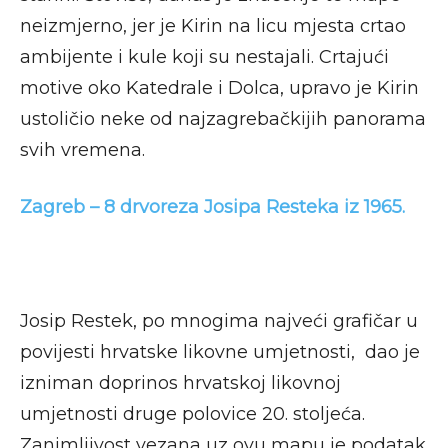
neizmjerno, jer je Kirin na licu mjesta crtao
ambijente i kule koji su nestajali. Crtajući
motive oko Katedrale i Dolca, upravo je Kirin
ustoličio neke od najzagrebačkijih panorama
svih vremena.
Zagreb – 8 drvoreza Josipa Resteka iz 1965.
Josip Restek, po mnogima najveći grafičar u
povijesti hrvatske likovne umjetnosti, dao je
izniman doprinos hrvatskoj likovnoj
umjetnosti druge polovice 20. stoljeća.
Zanimljivost vezana uz ovu mapu je podatak