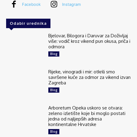
Facebook
Instagram
Odabir urednika
Bjelovar, Bilogora i Daruvar za Doživljaj
više: vodič kroz vikend pun okusa, priča i
odmora
Blog
Rijeke, vinogradi i mir: otkrili smo
savršene kuće za odmor za vikend izvan
Zagreba
Blog
Arboretum Opeka uskoro se otvara:
zeleno izletište koje bi moglo postati
jedna od najljepših adresa
kontinentalne Hrvatske
Blog