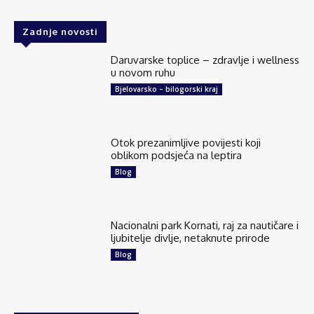
Zadnje novosti
Daruvarske toplice – zdravlje i wellness
u novom ruhu
Bjelovarsko – bilogorski kraj
Otok prezanimljive povijesti koji
oblikom podsjeća na leptira
Blog
Nacionalni park Kornati, raj za nautičare i
ljubitelje divlje, netaknute prirode
Blog