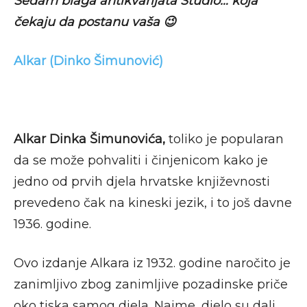
Sedam blaga antikvarijata Studio… koja
čekaju da postanu vaša 😉
Alkar (Dinko Šimunović)
Alkar Dinka Šimunovića,
toliko je popularan
da se može pohvaliti i činjenicom kako je
jedno od prvih djela hrvatske književnosti
prevedeno čak na kineski jezik, i to još davne
1936. godine.
Ovo izdanje Alkara iz 1932. godine naročito je
zanimljivo zbog zanimljive pozadinske priče
oko tiska samog djela. Naime, djelo su dali