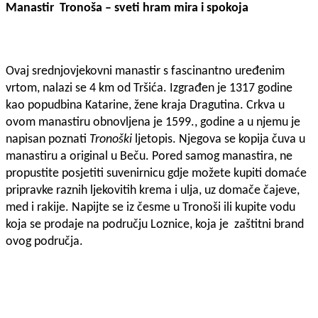
Manastir Tronoša – sveti hram mira i spokoja
Ovaj srednjovjekovni manastir s fascinantno uređenim
vrtom, nalazi se 4 km od Tršića. Izgrađen je 1317 godine
kao popudbina Katarine, žene kraja Dragutina. Crkva u
ovom manastiru obnovljena je 1599., godine a u njemu je
napisan poznati
Tronoški
ljetopis. Njegova se kopija čuva u
manastiru a original u Beču. Pored samog manastira, ne
propustite posjetiti suvenirnicu gdje možete kupiti domaće
pripravke raznih ljekovitih krema i ulja, uz domače čajeve,
med i rakije. Napijte se iz česme u Tronoši ili kupite vodu
koja se prodaje na području Loznice, koja je zaštitni brand
ovog područja.