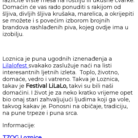
različite vrste mesa na roštilju ili ukusne čvarke.
Domaćin će vas rado ponuditi s rakijom od
šljiva, divljih šljiva krušaka, marelica, a okrijepiti
se možete i s povećim izborom brojnih
brandova rashlađenih piva, kojeg ovdje ima u
izobilju.
Loznica je puna ugodnih iznenađenja a
Lilalofest
svakako zaslužuje naći na listi
interesantnih ljetnih izleta. Toplo, životno,
domaće, vedro i vatreno. Takva je Loznica,
takav je
Festival LiLaLo,
takvi su bili naši
domaćini. I život je za neko kratko vrijeme opet
bio onaj stari zahvaljujući ljudima koji ga vole,
takvog kakav je. Ponosni na običaje, tradiciju,
na pune trpeze i puna srca.
Informacije:
TZOG Loznice