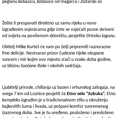
peglanu kobasicu, kobasice od magarca i Zlatarski sir.
Želite li prespavati direktno uz samu rijeku u novo
izgrađenim sojenicama gdje ćete se osjećati posve skriveni
od svijeta na povišenom skloništu, posjetite
Drinsku lagunu
.
Obitelj Milke Kurteš će vam po želji pripremiti raznorazne
fine delicije. Nestvaran prizor čudesne rijeke okupane
suncem i mir kojim ovo mjesto zrači u svako doba godine,
uz blizinu
Sunčane Reke
i okolnih sadržaja.
Ljubitelji prirode, chillanja uz bazen i vrhunskog zalogaja, na
svega 7 km od Loznice posjetit će
Etno selo “Azbuka”.
Etno
kompleks izgrađen je u tradicionalnom stilu u okruženju
bajkovitih šuma i livada, uz potpuni komfor suvremenog
izazovnog doba. Sve je tu uređeno, posloženo i presloženo