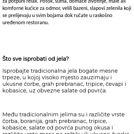
za potpuni relax. Potok, šuma, domaće životinje, male ali
komforne kućice za odmor, velili bazeni, slapovi zelenila koji
se prelijevaju u svim bojama dok ručate u raskošno
uređenom restoranu.
Što sve isprobati od jela?
Isprobajte tradicionalna jela bogate mesne
trpeze, u kojoj visoko mjesto zauzimaju i
ukusne čorbe, grah prebranac, tripice, čevapi i
kobasice, uz obvezne salate od povrća.
Među tradicionalnim jelima su i različite vrste
čorba, boranija, grah prebranac, tripice,
kobasice, salate od povrća punog okusa i