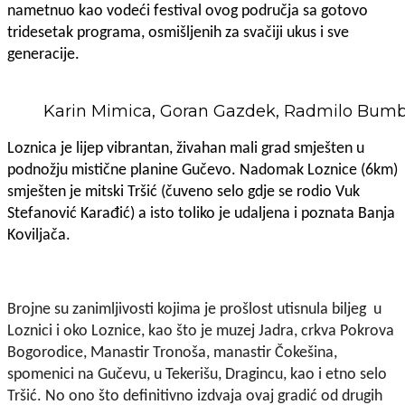
nametnuo kao vodeći festival ovog područja sa gotovo
tridesetak programa, osmišljenih za svačiji ukus i sve
generacije.
Karin Mimica, Goran Gazdek, Radmilo Bumbe
Loznica je lijep vibrantan, živahan mali grad smješten u
podnožju mistične planine Gučevo. Nadomak Loznice (6km)
smješten je mitski Tršić (čuveno selo gdje se rodio Vuk
Stefanović Karađić) a isto toliko je udaljena i poznata Banja
Koviljača.
Brojne su zanimljivosti kojima je prošlost utisnula biljeg u
Loznici i oko Loznice, kao što je muzej Jadra, crkva Pokrova
Bogorodice, Manastir Tronoša, manastir Čokešina,
spomenici na Gučevu, u Tekerišu, Dragincu, kao i etno selo
Tršić. No ono što definitivno izdvaja ovaj gradić od drugih