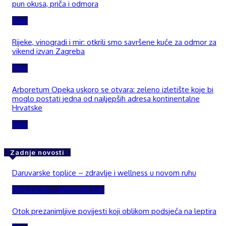
pun okusa, priča i odmora
Blog
Rijeke, vinogradi i mir: otkrili smo savršene kuće za odmor za
vikend izvan Zagreba
Blog
Arboretum Opeka uskoro se otvara: zeleno izletište koje bi
moglo postati jedna od najljepših adresa kontinentalne
Hrvatske
Blog
Zadnje novosti
Daruvarske toplice – zdravlje i wellness u novom ruhu
Bjelovarsko – bilogorski kraj
Otok prezanimljive povijesti koji oblikom podsjeća na leptira