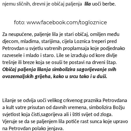
njemu sličnih, drevni je običaj paljenja
lila
uoči berbe.
foto: www.facebook.com/togloznice
Za neupućene, paljenje lila je stari običaj, omiljen među
djecom, mladima, starijima, cijela Loznica treperi pred
Petrovdan u svjetlu vatrenih proplamsaja koje podjednako
razvesele i mlado i staro. Lile se izrađuju od kore divlje
trešnje ili breze koja se osuši te postavi na drveni štap.
Običaj paljenja lilanja simbolizira sagorijevanje svih
ovozemaljskih grijeha, kako u srcu tako i u duši.
Lilanje se odvija uoči velikog crkvenog praznika Petrovdana
a kult vatre prisutan od davnih vremena, simbolizira Božju
svjetlost koja čisti,sagorijeva ali i štiti svijet od zloga.
Vjeruje se da se paljenjem lila potiče rast sunca koje upravo
na Petrovdan polako jenjava.