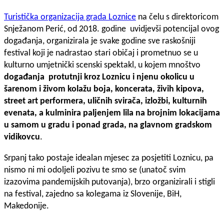
Turistička organizacija grada Loznice
na čelu s direktoricom
Snježanom Perić, od 2018. godine uvidjevši potencijal ovog
događanja, organizirala je svake godine sve raskošniji
festival koji je nadrastao stari običaj i prometnuo se u
kulturno umjetnički scenski spektakl, u kojem mnoštvo
događanja protutnji kroz Loznicu i njenu okolicu u
šarenom i živom kolažu boja, koncerata, živih kipova,
street art performera, uličnih svirača, izložbi, kulturnih
evenata, a kulminira paljenjem lila na brojnim lokacijama
u samom u gradu i ponad grada, na glavnom gradskom
vidikovcu
.
Srpanj tako postaje idealan mjesec za posjetiti Loznicu, pa
nismo ni mi odoljeli pozivu te smo se (unatoč svim
izazovima pandemijskih putovanja), brzo organizirali i stigli
na festival, zajedno sa kolegama iz Slovenije, BiH,
Makedonije.