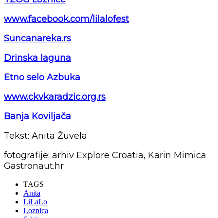
www.facebook.com/lilalofest
Suncanareka.rs
Drinska laguna
Etno selo Azbuka
www.ckvkaradzic.org.rs
Banja Koviljača
Tekst: Anita Žuvela
fotografije: arhiv Explore Croatia, Karin Mimica
Gastronaut.hr
TAGS
Anita
LiLaLo
Loznica