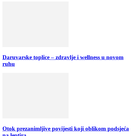
Daruvarske toplice – zdravlje i wellness u novom
ruhu
Otok prezanimljive povijesti koji oblikom podsjeća
na leptira