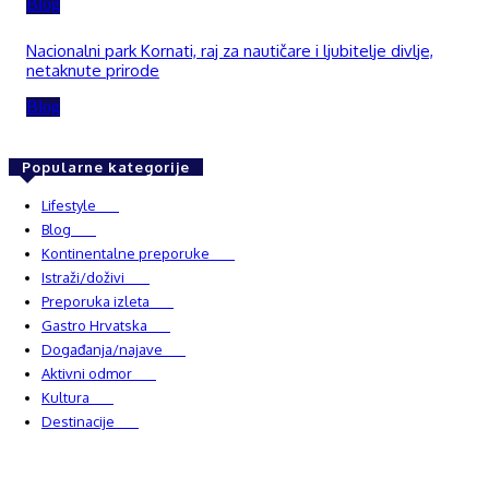
Blog
Nacionalni park Kornati, raj za nautičare i ljubitelje divlje,
netaknute prirode
Blog
Popularne kategorije
Lifestyle
937
Blog
750
Kontinentalne preporuke
482
Istraži/doživi
482
Preporuka izleta
349
Gastro Hrvatska
337
Događanja/najave
327
Aktivni odmor
303
Kultura
228
Destinacije
220