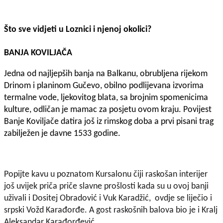
Što sve vidjeti u Loznici i njenoj okolici?
BANJA KOVILJAČA
Jedna od najljepših banja na Balkanu, obrubljena rijekom
Drinom i planinom Gučevo, obilno podlijevana izvorima
termalne vode, ljekovitog blata, sa brojnim spomenicima
kulture, odličan je mamac za posjetu ovom kraju. Povijest
Banje Koviljače datira još iz rimskog doba a prvi pisani trag
zabilježen je davne 1533 godine.
Popijte kavu u poznatom Kursalonu čiji raskošan interijer
još uvijek priča priče slavne prošlosti kada su u ovoj banji
uživali i Dositej Obradović i Vuk Karadžić, ovdje se liječio i
srpski Vožd Karađorđe. A gost raskošnih balova bio je i Kralj
Aleksandar Karađorđević.