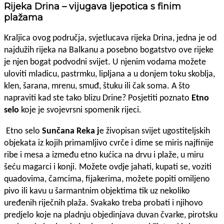
Rijeka Drina – vijugava ljepotica s finim
plažama
Kraljica ovog područja, svjetlucava rijeka Drina, jedna je od
najdužih rijeka na Balkanu a posebno bogatstvo ove rijeke
je njen bogat podvodni svijet. U njenim vodama možete
uloviti mladicu, pastrmku, lipljana a u donjem toku skoblja,
klen, šarana, mrenu, smuđ, štuku ili čak soma. A što
napraviti kad ste tako blizu Drine? Posjetiti poznato
Etno
selo
koje je svojevrsni spomenik rijeci.
Etno selo
Sunčana Reka j
e živopisan svijet ugostiteljskih
objekata iz kojih primamljivo cvrče i dime se miris najfinije
ribe i mesa a između etno kućica na drvu i plaže, u miru
šeću magarci i konji. Možete ovdje jahati, kupati se, voziti
quadovima, čamcima, fijakerima, možete popiti omiljeno
pivo ili kavu u šarmantnim objektima tik uz nekoliko
uređenih riječnih plaža. Svakako treba probati i njihovo
predjelo koje na pladnju objedinjava duvan čvarke, pirotsku