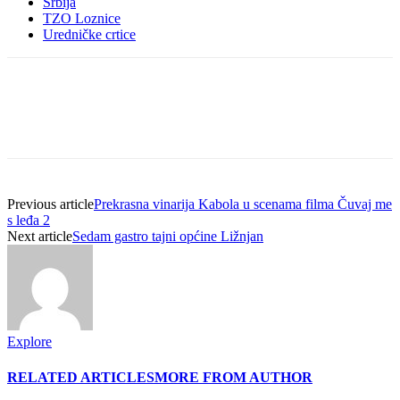
Srbija
TZO Loznice
Uredničke crtice
Previous article
Prekrasna vinarija Kabola u scenama filma Čuvaj me
s leđa 2
Next article
Sedam gastro tajni općine Ližnjan
Explore
RELATED ARTICLES
MORE FROM AUTHOR