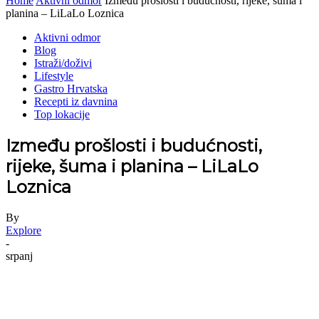
Home
Aktivni odmor
Između prošlosti i budućnosti, rijeke, šuma i
planina – LiLaLo Loznica
Aktivni odmor
Blog
Istraži/doživi
Lifestyle
Gastro Hrvatska
Recepti iz davnina
Top lokacije
Između prošlosti i budućnosti,
rijeke, šuma i planina – LiLaLo
Loznica
By
Explore
-
srpanj