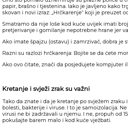
Ono što pomalo uznemiruje su prazne police u t
papir, brašno i tjestenina. Iako je javljeno kako 
skovan i novi izraz: „Hrčkarenje“ koji je preuze
Smatramo da nije loše kod kuće uvijek imati broj
pretjerivanje i gomilanje nepotrebne hrane jer v
Ako imate špajzu (ostavu) i zamrzivač, dobra je s
Razni su razlozi hrčkarenja: Bojite se da ćete mor
Ako ovo čitate, znači da posjedujete kompjuter ili
Kretanje i svježi zrak su važni
Tako da znate i da je kretanje po svježem zraku it
bolesti, bakterije i viruse. I to je samoizolacija
virusi ne bi zadržavali u njemu. I ne, propuh od 1
pokušajte barem malo i kod kuće vježbati.