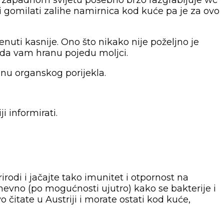
m zapadnom svijetu posebno brzo razgrabljuje wc
li gomilati zalihe namirnica kod kuće pa je za ovo
uti kasnije. Ono što nikako nije poželjno je
i da vam hranu pojedu moljci.
anu organskog porijekla.
i informirati.
irodi i jačajte tako imunitet i otpornost na
 dnevno (po mogućnosti ujutro) kako se bakterije i
 čitate u Austriji i morate ostati kod kuće,