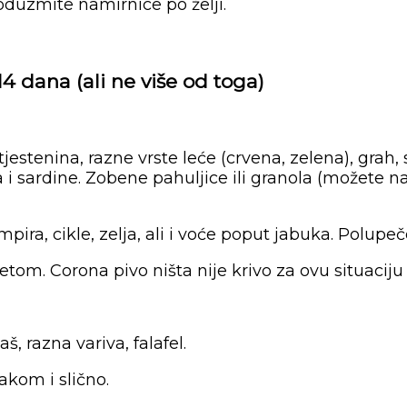
oduzmite namirnice po želji.
14 dana (ali ne više od toga)
 tjestenina, razne vrste leće (crvena, zelena), grah
 i sardine. Zobene pahuljice ili granola (možete na
a, cikle, zelja, ali i voće poput jabuka. Polupečeni 
etom. Corona pivo ništa nije krivo za ovu situaciju 
š, razna variva, falafel.
akom i slično.