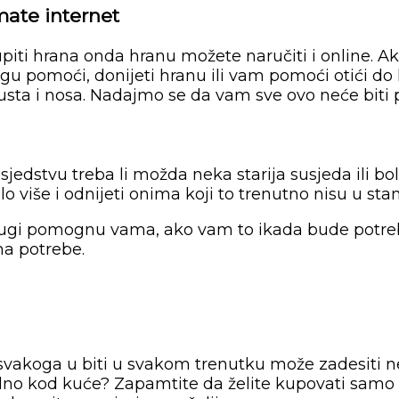
ate internet
piti hrana onda hranu možete naručiti i online. Ak
u pomoći, donijeti hranu ili vam pomoći otići do li
usta i nosa. Nadajmo se da vam sve ovo neće biti 
 susjedstvu treba li možda neka starija susjeda ili
više i odnijeti onima koji to trenutno nisu u stan
rugi pomognu vama, ako vam to ikada bude potrebn
ma potrebe.
, svakoga u biti u svakom trenutku može zadesiti 
no kod kuće? Zapamtite da želite kupovati samo stvar