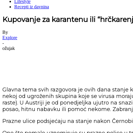
Lifestyle
Recepti iz davnina
Kupovanje za karantenu ili “hrčkaren
By
Explore
-
ožujak
Glavna tema svih razgovora je ovih dana stanje 
nekoj od ugroženih skupina koje se virusa moraju 
raste). U Austriji je od ponedjeljka ujutro na sna
posao, hitnu nabavku ili pomoć nekome. Zabranjeno
Prazne ulice podsjećaju na stanje nakon Černobila