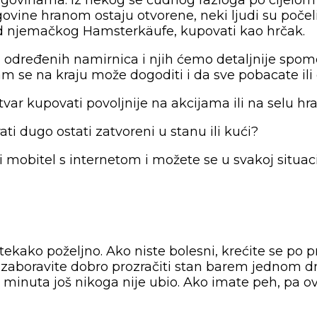
rgovinama. Iz nekog se čudnog razloga po cijelo
trgovine hranom ostaju otvorene, neki ljudi su poče
t od njemačkog Hamsterkäufe, kupovati kao hrčak.
 određenih namirnica i njih ćemo detaljnije spomen
am se na kraju može dogoditi i da sve pobacate il
tvar kupovati povoljnije na akcijama ili na selu hr
ati dugo ostati zatvoreni u stanu ili kući?
 mobitel s internetom i možete se u svakoj situacij
ekako poželjno. Ako niste bolesni, krećite se po pr
. Ne zaboravite dobro prozračiti stan barem jednom
5 minuta još nikoga nije ubio. Ako imate peh, pa ovo