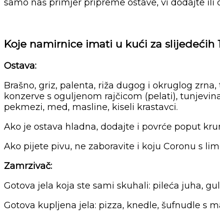
samo naš primjer pripreme ostave, vi dodajte ili 
Koje namirnice imati u kući za slijedećih 
Ostava:
Brašno, griz, palenta, riža dugog i okruglog zrna,
konzerve s oguljenom rajčicom (pelati), tunjevina
pekmezi, med, masline, kiseli krastavci.
Ako je ostava hladna, dodajte i povrće poput krumpir
Ako pijete pivu, ne zaboravite i koju Coronu s lim
Zamrzivač:
Gotova jela koja ste sami skuhali: pileća juha, gula
Gotova kupljena jela: pizza, knedle, šufnudle s m