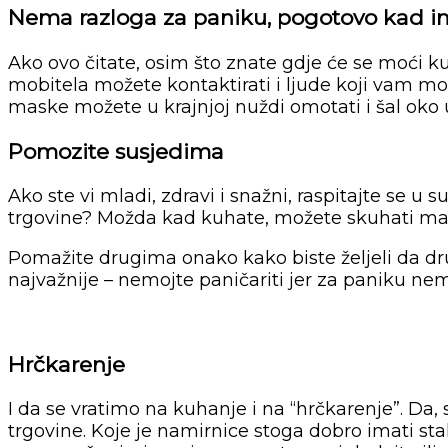
Nema razloga za paniku, pogotovo kad im
Ako ovo čitate, osim što znate gdje će se moći ku
mobitela možete kontaktirati i ljude koji vam mog
maske možete u krajnjoj nuždi omotati i šal oko 
Pomozite susjedima
Ako ste vi mladi, zdravi i snažni, raspitajte se u
trgovine? Možda kad kuhate, možete skuhati malo 
Pomažite drugima onako kako biste željeli da d
najvažnije – nemojte paničariti jer za paniku ne
Hrčkarenje
I da se vratimo na kuhanje i na “hrčkarenje”. Da
trgovine. Koje je namirnice stoga dobro imati stal