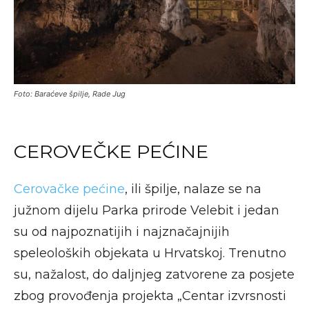
Foto: Baraćeve špilje, Rade Jug
CEROVEČKE PEĆINE
Cerovačke pećine
, ili špilje, nalaze se na
južnom dijelu Parka prirode Velebit i jedan
su od najpoznatijih i najznačajnijih
speleoloških objekata u Hrvatskoj. Trenutno
su, nažalost, do daljnjeg zatvorene za posjete
zbog provođenja projekta „Centar izvrsnosti