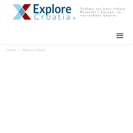
Vodimo vas kroz vedute
Hrvatske i Europe, za
vas tražimo ljepotu.
Home
Aktivni odmor