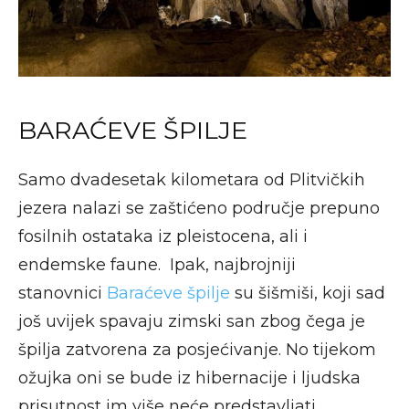
BARAĆEVE ŠPILJE
Samo dvadesetak kilometara od Plitvičkih
jezera nalazi se zaštićeno područje prepuno
fosilnih ostataka iz pleistocena, ali i
endemske faune. Ipak, najbrojniji
stanovnici
Baraćeve špilje
su šišmiši, koji sad
još uvijek spavaju zimski san zbog čega je
špilja zatvorena za posjećivanje. No tijekom
ožujka oni se bude iz hibernacije i ljudska
prisutnost im više neće predstavljati