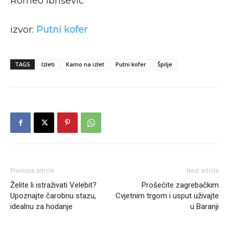
Romeo Ibrišević
izvor:
Putni kofer
TAGS
Izleti
Kamo na izlet
Putni kofer
Špilje
Previous article
Next article
Želite li istraživati Velebit?
Prošećite zagrebačkim
Upoznajte čarobnu stazu,
Cvjetnim trgom i usput uživajte
idealnu za hodanje
u Baranji