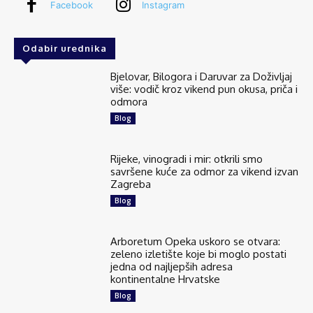
Facebook
Instagram
Odabir urednika
Bjelovar, Bilogora i Daruvar za Doživljaj
više: vodič kroz vikend pun okusa, priča i
odmora
Blog
Rijeke, vinogradi i mir: otkrili smo
savršene kuće za odmor za vikend izvan
Zagreba
Blog
Arboretum Opeka uskoro se otvara:
zeleno izletište koje bi moglo postati
jedna od najljepših adresa
kontinentalne Hrvatske
Blog