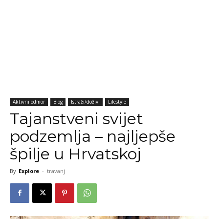
Aktivni odmor
Blog
Istraži/doživi
Lifestyle
Tajanstveni svijet
podzemlja – najljepše
špilje u Hrvatskoj
By
Explore
-
travanj