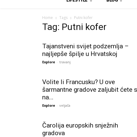
Home
Tags
Putni kofer
Tag: Putni kofer
Tajanstveni svijet podzemlja –
najljepše špilje u Hrvatskoj
Explore
-
travanj
Volite li Francusku? U ove
šarmantne gradove zaljubit ćete 
na...
Explore
-
veljača
Čarolija europskih snježnih
gradova