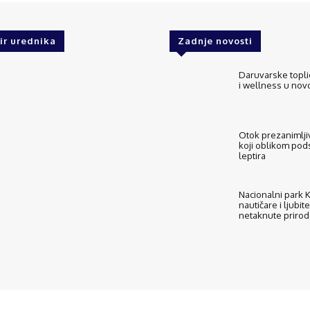
ir urednika
Zadnje novosti
Daruvarske topli
i wellness u no
Otok prezanimljiv
koji oblikom pod
leptira
Nacionalni park Ko
nautičare i ljubite
netaknute priro
O nama
Kontakt
ExploreCroatia suradnici
Uvj