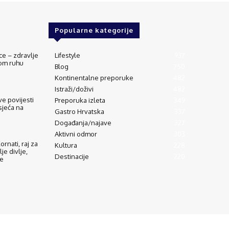
Popularne kategorije
ce – zdravlje
Lifestyle
937
vom ruhu
Blog
750
Kontinentalne preporuke
482
Istraži/doživi
482
e povijesti
Preporuka izleta
349
sjeća na
Gastro Hrvatska
337
Događanja/najave
327
Aktivni odmor
303
rnati, raj za
Kultura
228
lje divlje,
Destinacije
220
de
eti korištenja
Oglašavanje
Impressum
Zaštita privatnosti