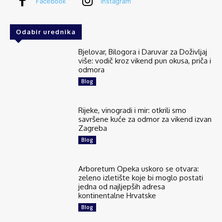
Facebook
Instagram
Odabir urednika
Bjelovar, Bilogora i Daruvar za Doživljaj
više: vodič kroz vikend pun okusa, priča i
odmora
Blog
Rijeke, vinogradi i mir: otkrili smo
savršene kuće za odmor za vikend izvan
Zagreba
Blog
Arboretum Opeka uskoro se otvara:
zeleno izletište koje bi moglo postati
jedna od najljepših adresa
kontinentalne Hrvatske
Blog