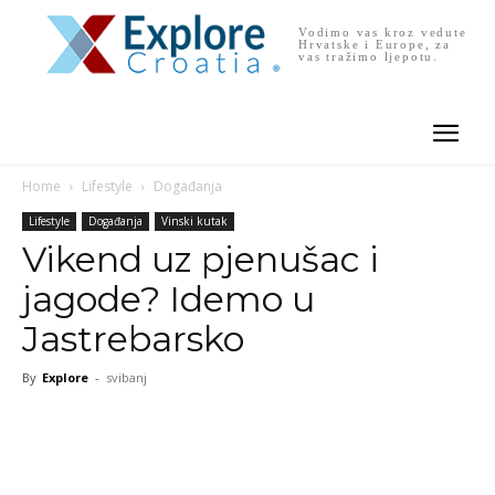
Vodimo vas kroz vedute
Hrvatske i Europe, za
vas tražimo ljepotu.
Home
Lifestyle
Događanja
Lifestyle
Događanja
Vinski kutak
Vikend uz pjenušac i
jagode? Idemo u
Jastrebarsko
By
Explore
-
svibanj