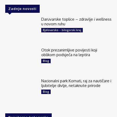
Zadnje novosti
Daruvarske toplice – zdravlje i wellness
u novom ruhu
Bjelovarsko – bilogorski kraj
Otok prezanimljive povijesti koji
oblikom podsjeća na leptira
Blog
Nacionalni park Kornati, raj za nautičare i
ljubitelje divlje, netaknute prirode
Blog