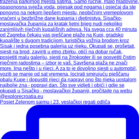
Posjet Zelenom sajmu i 23. veslačkoj regati odliča