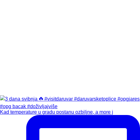
Kad temperature u gradu postanu ozbiljne, a more j