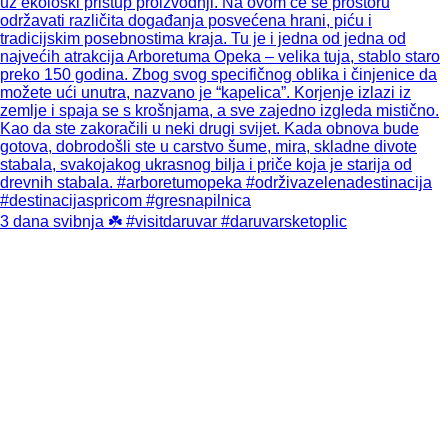
3 dana svibnja ☘️ #visitdaruvar #daruvarsketoplic