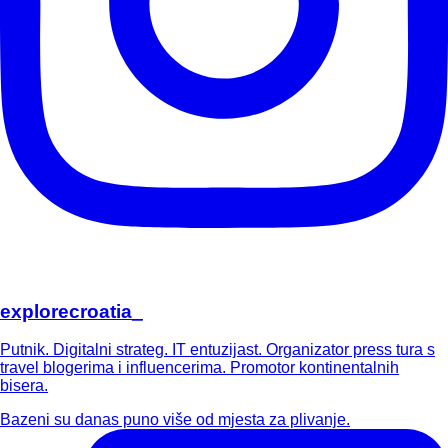
explorecroatia_
Putnik. Digitalni strateg. IT entuzijast. Organizator press tura s
travel blogerima i influencerima. Promotor kontinentalnih
bisera.
Bazeni su danas puno više od mjesta za plivanje.