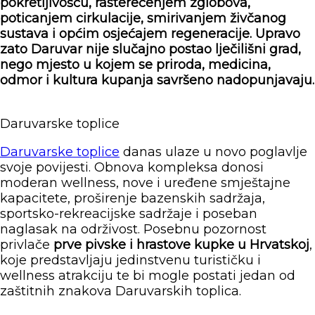
pokretljivošću, rasterećenjem zglobova,
poticanjem cirkulacije, smirivanjem živčanog
sustava i općim osjećajem regeneracije. Upravo
zato Daruvar nije slučajno postao lječilišni grad,
nego mjesto u kojem se priroda, medicina,
odmor i kultura kupanja savršeno nadopunjavaju.
Daruvarske toplice
Daruvarske toplice
danas ulaze u novo poglavlje
svoje povijesti. Obnova kompleksa donosi
moderan wellness, nove i uređene smještajne
kapacitete, proširenje bazenskih sadržaja,
sportsko-rekreacijske sadržaje i poseban
naglasak na održivost. Posebnu pozornost
privlače
prve pivske i hrastove kupke u Hrvatskoj
,
koje predstavljaju jedinstvenu turističku i
wellness atrakciju te bi mogle postati jedan od
zaštitnih znakova Daruvarskih toplica.