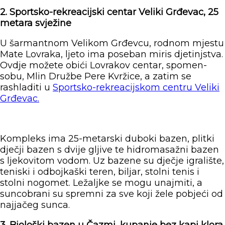
2. Sportsko-rekreacijski centar Veliki Grđevac, 25
metara svježine
U šarmantnom Velikom Grđevcu, rodnom mjestu
Mate Lovraka, ljeto ima poseban miris djetinjstva.
Ovdje možete obići Lovrakov centar, spomen-
sobu, Mlin Družbe Pere Kvržice, a zatim se
rashladiti u
Sportsko-rekreacijskom centru Veliki
Grđevac.
Kompleks ima 25-metarski duboki bazen, plitki
dječji bazen s dvije gljive te hidromasažni bazen
s ljekovitom vodom. Uz bazene su dječje igralište,
teniski i odbojkaški teren, biljar, stolni tenis i
stolni nogomet. Ležaljke se mogu unajmiti, a
suncobrani su spremni za sve koji žele pobjeći od
najjačeg sunca.
3. Biološki bazen u Čazmi, kupanje bez kapi klora