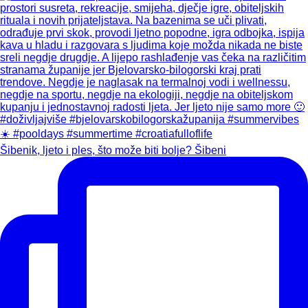
Šibenik, ljeto i ples, što može biti bolje? Šibeni