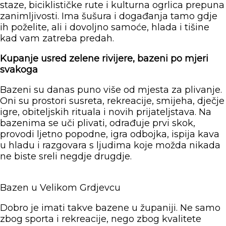
staze, biciklističke rute i kulturna ogrlica prepuna
zanimljivosti. Ima šušura i događanja tamo gdje
ih poželite, ali i dovoljno samoće, hlada i tišine
kad vam zatreba predah.
Kupanje usred zelene rivijere, bazeni po mjeri
svakoga
Bazeni su danas puno više od mjesta za plivanje.
Oni su prostori susreta, rekreacije, smijeha, dječje
igre, obiteljskih rituala i novih prijateljstava. Na
bazenima se uči plivati, odrađuje prvi skok,
provodi ljetno popodne, igra odbojka, ispija kava
u hladu i razgovara s ljudima koje možda nikada
ne biste sreli negdje drugdje.
Bazen u Velikom Grdjevcu
Dobro je imati takve bazene u županiji. Ne samo
zbog sporta i rekreacije, nego zbog kvalitete