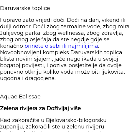
Daruvarske toplice
I upravo zato vrijedi doći. Doći na dan, vikend ili
dulji odmor. Doći zbog termalne vode, zbog mira
Julijevog parka, zbog wellnessa, zbog zdravlja,
zbog onog osjećaja da ste negdje gdje se
konačno
brinete o sebi
ili najmilijima
.
Novoobnovljeni kompleks Daruvarskih toplica
blista novim sjajem, jače nego ikada u svojoj
bogatoj povijesti, i poziva posjetitelje da ovdje
ponovno otkriju koliko voda može biti ljekovita,
ugodna i dragocjena.
Aquae Balissae
Zelena rivijera za Doživljaj više
Kad zakoračite u Bjelovarsko-bilogorsku
županiju, zakoračili ste u zelenu rivijeru