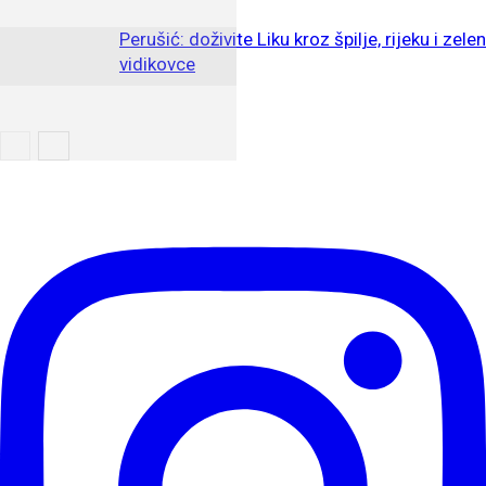
Perušić: doživite Liku kroz špilje, rijeku i zele
vidikovce