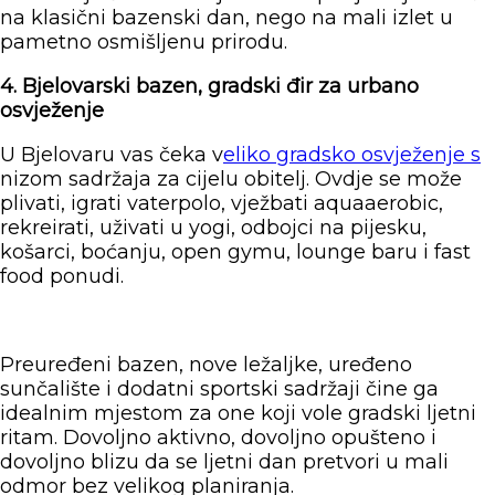
na klasični bazenski dan, nego na mali izlet u
pametno osmišljenu prirodu.
4. Bjelovarski bazen, gradski đir za urbano
osvježenje
U Bjelovaru vas čeka v
eliko gradsko osvježenje s
nizom sadržaja za cijelu obitelj. Ovdje se može
plivati, igrati vaterpolo, vježbati aquaaerobic,
rekreirati, uživati u yogi, odbojci na pijesku,
košarci, boćanju, open gymu, lounge baru i fast
food ponudi.
Preuređeni bazen, nove ležaljke, uređeno
sunčalište i dodatni sportski sadržaji čine ga
idealnim mjestom za one koji vole gradski ljetni
ritam. Dovoljno aktivno, dovoljno opušteno i
dovoljno blizu da se ljetni dan pretvori u mali
odmor bez velikog planiranja.