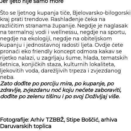
Jer ljeto nije samo more
Što se ljetnog kupanja tiče, Bjelovarsko-bilogorski
kraj prati trendove. Rashlađenje čeka na
različitim stranama županije. Negdje je naglasak
na termalnoj vodi i wellnessu, negdje na sportu,
negdje na ekologiji, negdje na obiteljskom
kupanju i jednostavnoj radosti ljeta. Ovdje ćete
pronaći eko friendly koncept odmora kakav se
rijetko nalazi, u zagrljaju šume, hlada, tematskih
šetnica, konjičkih staza, kulturnih lokaliteta,
ljekovitih voda, darežljivih trpeza i zvjezdanog
neba.
Zato
dođite po porciju mira, po kupanje, po
zdravlje, zvjezdanu noć koju nećete zaboraviti,
dođite po zelenu tišinu i po svoj Doživljaj više.
Fotografije: Arhiv TZBBŽ, Stipe Boščić, arhiva
Daruvarskih toplica