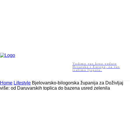
Vodimo vas kroz vedute
Hrvatske i Europe, za vas
tražimo ljepotu.
Home
Lifestyle
Bjelovarsko-bilogorska županija za Doživljaj
više: od Daruvarskih toplica do bazena usred zelenila