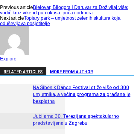
Previous article
Bjelovar, Bilogora i Daruvar za Doživljaj više:
vodič kroz vikend pun okusa, priča i odmora
Next article
Topiary park – umjetnost zelenih skultura koja
oduševljava posjetitelje
Explore
RELATED ARTICLES
MORE FROM AUTHOR
Na Šibenik Dance Festival stiže više od 300
umjetnika, a većina programa za građane je
besplatna
Jubilarna 30. Terezijana spektakularno
predstavljena u Zagrebu