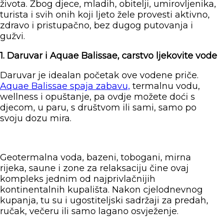
života. Zbog djece, mladih, obitelji, umirovljenika,
turista i svih onih koji ljeto žele provesti aktivno,
zdravo i pristupačno, bez dugog putovanja i
gužvi.
1. Daruvar i Aquae Balissae, carstvo ljekovite vode
Daruvar je idealan početak ove vodene priče.
Aquae Balissae spaja zabavu,
termalnu vodu,
wellness i opuštanje, pa ovdje možete doći s
djecom, u paru, s društvom ili sami, samo po
svoju dozu mira.
Geotermalna voda, bazeni, tobogani, mirna
rijeka, saune i zone za relaksaciju čine ovaj
kompleks jednim od najprivlačnijih
kontinentalnih kupališta. Nakon cjelodnevnog
kupanja, tu su i ugostiteljski sadržaji za predah,
ručak, večeru ili samo lagano osvježenje.