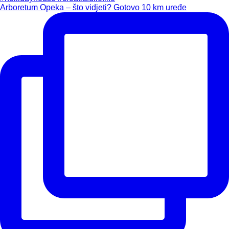
Arboretum Opeka – što vidjeti? Gotovo 10 km uređe