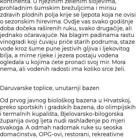
kontinenta. U njezinim zelenim slojevima,
prohladnim šumskim brežuljcima i mirisu
zdravih plodnih polja krije se ljepota koja ne ovisi
o sezonskim hirevima. Ovdje vas svako godišnje
doba dočeka raširenih ruku, svako drugačije, ali
jednako očaravajuće. Na blagim padinama rastu
vinogradi koji čuvaju priče starih podruma, staze
vode kroz šume pune jestivih gljiva i ljekovitog
bilja, a mirne rijeke i jezera postaju vodena
ogledala u kojima ćete pronaći svoj mir. Mora
nema, ali vodenih radosti ima koliko srce želi.
Daruvarske toplice, unutarnji bazen
Od prvog javnog biološkog bazena u Hrvatskoj,
preko sportskih i gradskih bazena, do olimpijskih
i termalnih kupališta, Bjelovarsko-bilogorska
županija ovog ljeta nudi rashlađenje po mjeri
svakoga. A odmah nadomak ruke su seoska
domaćinstva, OPG-ovi, restorani, rekreativne