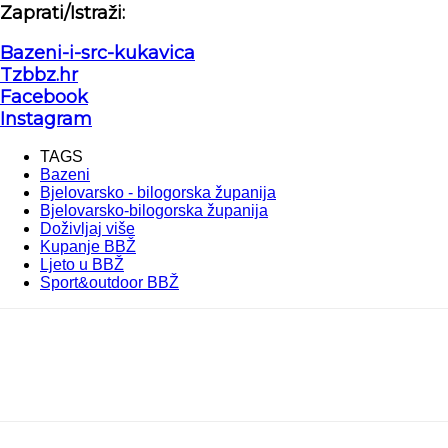
Zaprati/Istraži:
Bazeni-i-src-kukavica
Tzbbz.hr
Facebook
Instagram
TAGS
Bazeni
Bjelovarsko - bilogorska županija
Bjelovarsko-bilogorska županija
Doživljaj više
Kupanje BBŽ
Ljeto u BBŽ
Sport&outdoor BBŽ