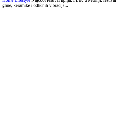
Home
Lifestyle
Najcool festival lipnja: FLIK u Petrinji: festival
gline, keramike i odličnih vibracija...