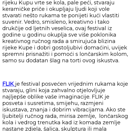
rijeku Kupu vrte se kola, pale peći, stvaraju
keramičke priče i okupljaju ljudi koji vole
stvarati nešto rukama te ponijeti kući vlastiti
suvenir. Vedro, smisleno, kreativno i tako
drukčije od ljetnih veselica, ovaj festival iz
godine u godinu okuplja sve više poklonika
kreativnog ručnog rada a smirujuća blizina
rijeke Kupe i dobri gostoljubivi domaćini, uvijek
spremni prisnažiti i pomoći s lončarskim kolom,
samo su dodatan šlag na torti ovog iskustva.
FLIK
je festival posvećen vrijednim rukama koje
stvaraju, glini koja zahvalno otjelovljuje
najljepše oblike vaše imaginacije. FLIK je
posveta i susretima, smijehu, razmjeni
iskustava, znanja i dobrim vibracijama. Ako ste
ljubitelji ručnog rada, mirisa zemlje, lončarskog
kola i vedrog trenutka kad iz komada zemlje
nastane zdjela, šalica, skulptura ili mala