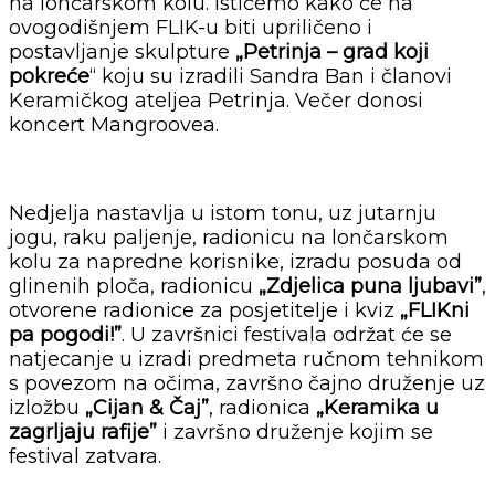
na lončarskom kolu. Ističemo kako će na
ovogodišnjem FLIK-u biti upriličeno i
postavljanje skulpture
„Petrinja – grad koji
pokreće
“ koju su izradili Sandra Ban i članovi
Keramičkog ateljea Petrinja. Večer donosi
koncert Mangroovea.
Nedjelja nastavlja u istom tonu, uz jutarnju
jogu, raku paljenje, radionicu na lončarskom
kolu za napredne korisnike, izradu posuda od
glinenih ploča, radionicu
„Zdjelica puna ljubavi”
,
otvorene radionice za posjetitelje i kviz
„FLIKni
pa pogodi!”
. U završnici festivala održat će se
natjecanje u izradi predmeta ručnom tehnikom
s povezom na očima, završno čajno druženje uz
izložbu
„Cijan & Čaj”
, radionica
„Keramika u
zagrljaju rafije”
i završno druženje kojim se
festival zatvara.