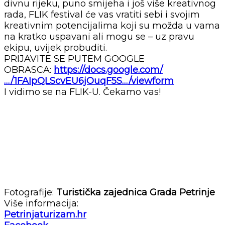
divnu rijeku, puno smijeha i još više kreativnog
rada, FLIK festival će vas vratiti sebi i svojim
kreativnim potencijalima koji su možda u vama
na kratko uspavani ali mogu se – uz pravu
ekipu, uvijek probuditi.
PRIJAVITE SE PUTEM GOOGLE
OBRASCA:
https://docs.google.com/
…/1FAIpQLScvEU6jOuqF5S…/viewform
I vidimo se na FLIK-U. Čekamo vas!
Fotografije:
Turistička zajednica Grada Petrinje
Više informacija:
Petrinjaturizam.hr