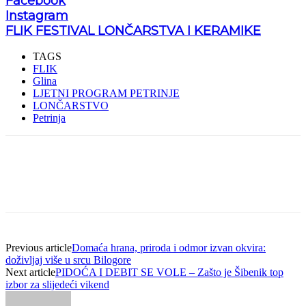
Facebook
Instagram
FLIK FESTIVAL LONČARSTVA I KERAMIKE
TAGS
FLIK
Glina
LJETNI PROGRAM PETRINJE
LONČARSTVO
Petrinja
Previous article
Domaća hrana, priroda i odmor izvan okvira:
doživljaj više u srcu Bilogore
Next article
PIDOĆA I DEBIT SE VOLE – Zašto je Šibenik top
izbor za slijedeći vikend