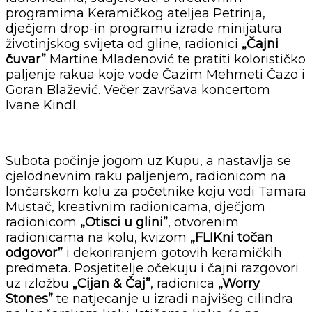
programima Keramičkog ateljea Petrinja,
dječjem drop-in programu izrade minijatura
životinjskog svijeta od gline, radionici
„Čajni
čuvar”
Martine Mladenović te pratiti kolorističko
paljenje rakua koje vode Čazim Mehmeti Čazo i
Goran Blažević. Večer završava koncertom
Ivane Kindl.
Subota počinje jogom uz Kupu, a nastavlja se
cjelodnevnim raku paljenjem, radionicom na
lončarskom kolu za početnike koju vodi Tamara
Mustač, kreativnim radionicama, dječjom
radionicom
„Otisci u glini”
, otvorenim
radionicama na kolu, kvizom
„FLIKni točan
odgovor”
i dekoriranjem gotovih keramičkih
predmeta. Posjetitelje očekuju i čajni razgovori
uz izložbu
„Cijan & Čaj”
, radionica
„Worry
Stones”
te natjecanje u izradi najvišeg cilindra