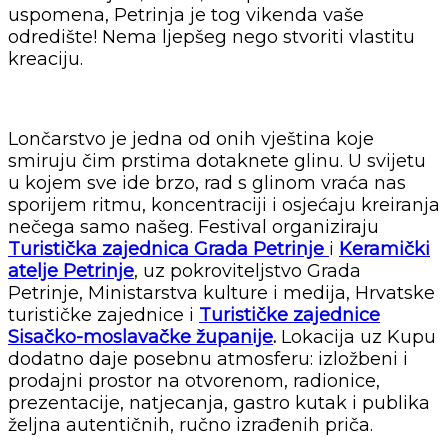
uspomena, Petrinja je tog vikenda vaše
odredište! Nema ljepšeg nego stvoriti vlastitu
kreaciju.
Lončarstvo je jedna od onih vještina koje
smiruju čim prstima dotaknete glinu. U svijetu
u kojem sve ide brzo, rad s glinom vraća nas
sporijem ritmu, koncentraciji i osjećaju kreiranja
nečega samo našeg. Festival organiziraju
Turistička zajednica Grada Petrinje
i
Keramički
atelje Petrinje
, uz pokroviteljstvo Grada
Petrinje, Ministarstva kulture i medija, Hrvatske
turističke zajednice i
Turističke
zajednice
Sisačko-moslavačke županije
.
Lokacija uz Kupu
dodatno daje posebnu atmosferu: izložbeni i
prodajni prostor na otvorenom, radionice,
prezentacije, natjecanja, gastro kutak i publika
željna autentičnih, ručno izrađenih priča.