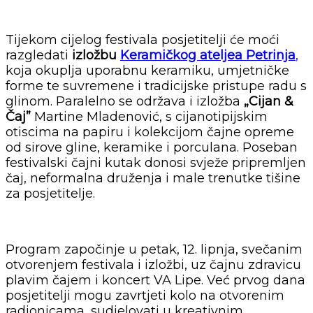
Tijekom cijelog festivala posjetitelji će moći
razgledati
izložbu
Keramičkog ateljea Petrinja
,
koja okuplja uporabnu keramiku, umjetničke
forme te suvremene i tradicijske pristupe radu s
glinom. Paralelno se održava i izložba
„Cijan &
Čaj”
Martine Mladenović, s cijanotipijskim
otiscima na papiru i kolekcijom čajne opreme
od sirove gline, keramike i porculana. Poseban
festivalski čajni kutak donosi svježe pripremljen
čaj, neformalna druženja i male trenutke tišine
za posjetitelje.
Program započinje u petak, 12. lipnja, svečanim
otvorenjem festivala i izložbi, uz čajnu zdravicu
plavim čajem i koncert VA Lipe. Već prvog dana
posjetitelji mogu zavrtjeti kolo na otvorenim
radionicama, sudjelovati u kreativnim