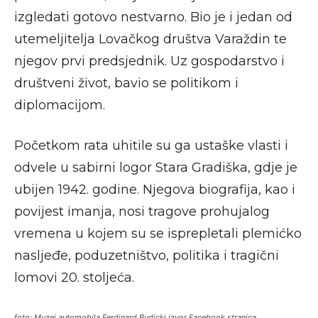
izgledati gotovo nestvarno. Bio je i jedan od
utemeljitelja Lovačkog društva Varaždin te
njegov prvi predsjednik. Uz gospodarstvo i
društveni život, bavio se politikom i
diplomacijom.
Početkom rata uhitile su ga ustaške vlasti i
odvele u sabirni logor Stara Gradiška, gdje je
ubijen 1942. godine. Njegova biografija, kao i
povijest imanja, nosi tragove prohujalog
vremena u kojem su se isprepletali plemićko
nasljeđe, poduzetništvo, politika i tragični
lomovi 20. stoljeća.
foto: Muzej automobila Ferdinard Budicki,izvor Facebook stranica