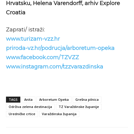
Hrvatsku, Helena Varendorff, arhiv Explore
Croatia
Zaprati/ istraži:
www.turizam-vzz.hr
priroda-vz.hr/podrucja/arboretum-opeka
www.facebook.com/TZVZZ
www.instagram.com/tzzvarazdinska
TAGS
Anita
Arboretum Opeka
Grešna pilnica
Održiva zelena destinacija
TZ Varaždinske županije
Uredničke crtice
Varaždinska županija