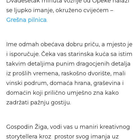
Dvadesetak minuta vožnje od Opeke nalazi
se ljupko imanje, okruženo cvijećem –
Grešna pilnica
.
Ime odmah obećava dobru priču, a mjesto je
i isporučuje. Čeka vas starinska kuća sa istim
takvim detaljima punim dragocjenih detalja
iz prošlih vremena, raskošno dvorište, mali
vinski podrum, domaća hrana, graševina i
domaćin koji prilično umješno zna kako
zadržati pažnju gostiju.
Gospodin Žiga, vodi vas u maniri kreativnog
storytellera kroz prostor svog imanja uz