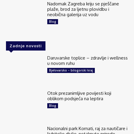
Nadomak Zagreba kriju se pješčane
plaže, brod za ljetnu plovidbu i
neobična galerija uz vodu
Blog
Zadnje novosti
Daruvarske toplice – zdravlje i wellness
u novom ruhu
Bjelovarsko – bilogorski kraj
Otok prezanimljive povijesti koji
oblikom podsjeća na leptira
Blog
Nacionalni park Kornati, raj za nautičare i
ljubitelje divlje, netaknute prirode