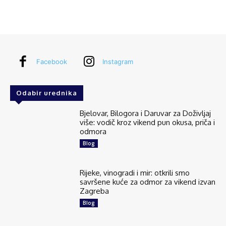
Facebook
Instagram
Odabir urednika
Bjelovar, Bilogora i Daruvar za Doživljaj
više: vodič kroz vikend pun okusa, priča i
odmora
Blog
Rijeke, vinogradi i mir: otkrili smo
savršene kuće za odmor za vikend izvan
Zagreba
Blog