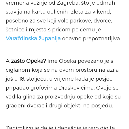
vremena vožnje od Zagreba, što je odmah
stavlja na kartu odličnih izleta za vikend,
posebno za sve koji vole parkove, dvorce,
šetnice i mjesta s pričom po čemu je
Varaždinska županija
odavno prepoznatljiva.
A
zašto Opeka?
Ime Opeka povezano je s
ciglanom koja se na ovom prostoru nalazila
još u 18. stoljeću, u vrijeme kada je posjed
pripadao grofovima Draškovićima. Ovdje se
vadila glina za proizvodnju opeke od koje su
građeni dvorac i drugi objekti na posjedu.
Zanimljivo je da je i današnje jezero dio te