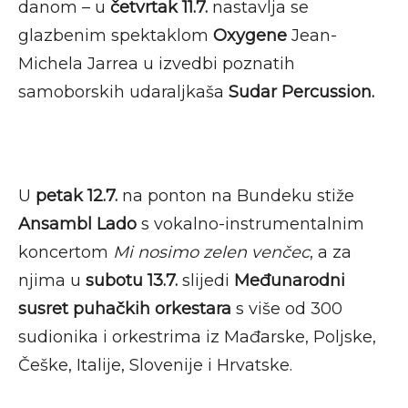
danom – u
četvrtak
11.
7.
nastavlja se
glazbenim spektaklom
Oxygene
Jean-
Michela Jarrea u izvedbi poznatih
samoborskih udaraljkaša
Sudar Percussion.
U
petak 12.7.
na ponton na Bundeku stiže
Ansambl
Lado
s vokalno-instrumentalnim
koncertom
Mi nosimo zelen venčec
, a za
njima u
subotu 13.7.
slijedi
Međunarodni
susret puhačkih orkestara
s više od 300
sudionika i orkestrima iz Mađarske, Poljske,
Češke, Italije, Slovenije i Hrvatske.