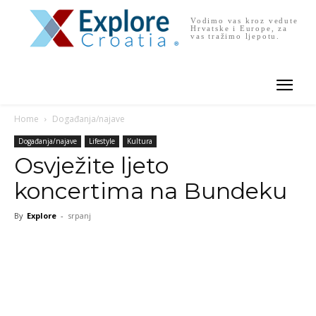
Vodimo vas kroz vedute
Hrvatske i Europe, za
vas tražimo ljepotu.
Home
Događanja/najave
Događanja/najave
Lifestyle
Kultura
Osvježite ljeto
koncertima na Bundeku
By
Explore
-
srpanj