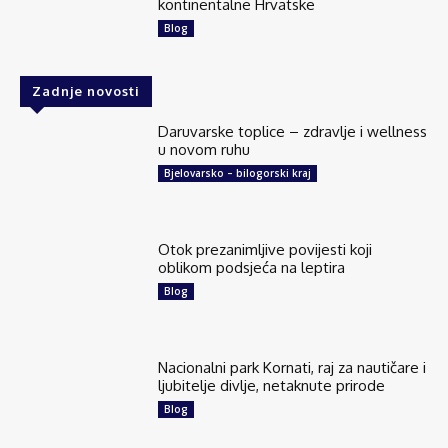
kontinentalne Hrvatske
Blog
Zadnje novosti
Daruvarske toplice – zdravlje i wellness
u novom ruhu
Bjelovarsko – bilogorski kraj
Otok prezanimljive povijesti koji
oblikom podsjeća na leptira
Blog
Nacionalni park Kornati, raj za nautičare i
ljubitelje divlje, netaknute prirode
Blog