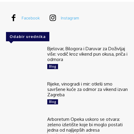
Facebook
Instagram
Odabir urednika
Bjelovar, Bilogora i Daruvar za Doživljaj
više: vodič kroz vikend pun okusa, priča i
odmora
Blog
Rijeke, vinogradi i mir: otkrili smo
savršene kuće za odmor za vikend izvan
Zagreba
Blog
Arboretum Opeka uskoro se otvara:
zeleno izletište koje bi moglo postati
jedna od najljepših adresa