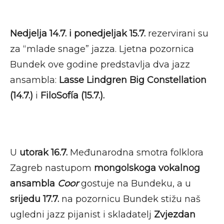
Nedjelja 14.7. i ponedjeljak 15.7.
rezervirani su
za “mlade snage” jazza. Ljetna pozornica
Bundek ove godine predstavlja dva jazz
ansambla:
Lasse Lindgren Big Constellation
(14.7.)
i
FiloSofía (15.7.).
U
utorak 16.7.
Međunarodna smotra folklora
Zagreb nastupom
mongolskoga vokalnog
ansambla
Coor
gostuje na Bundeku, a u
srijedu 17.7.
na pozornicu Bundek stižu naš
ugledni jazz pijanist i skladatelj
Zvjezdan