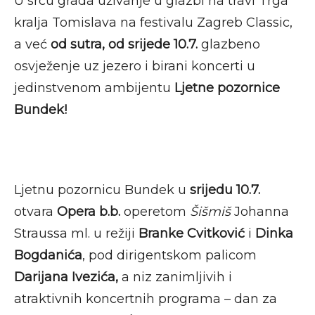
U srcu grada uživanje u glazbi na travi Trga
kralja Tomislava na festivalu Zagreb Classic,
a već
od sutra, od srijede 10.7.
glazbeno
osvježenje uz jezero i birani koncerti u
jedinstvenom ambijentu
Ljetne pozornice
Bundek!
Ljetnu pozornicu Bundek u
srijedu 10.7.
otvara
Opera b.b.
operetom
Šišmiš
Johanna
Straussa ml. u režiji
Branke Cvitković
i
Dinka
Bogdanića
, pod dirigentskom palicom
Darijana Ivezića,
a niz zanimljivih i
atraktivnih koncertnih programa – dan za