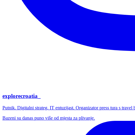
explorecroatia_
Putnik. Digitalni strateg. IT entuzijast. Organizator press tura s trave
Bazeni su danas puno više od mjesta za plivanje.