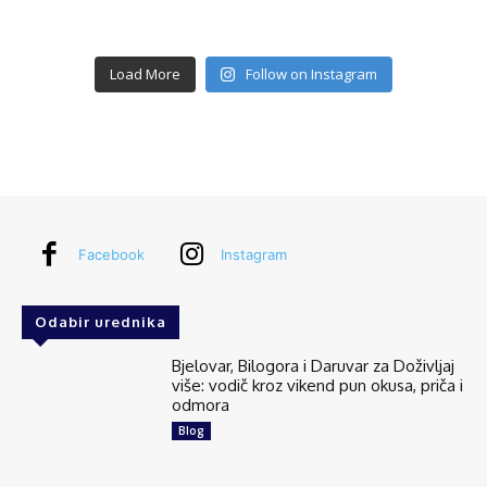
Load More
Follow on Instagram
Facebook
Instagram
Odabir urednika
Bjelovar, Bilogora i Daruvar za Doživljaj
više: vodič kroz vikend pun okusa, priča i
odmora
Blog