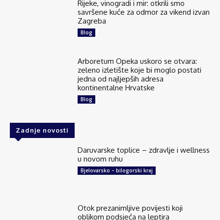
Rijeke, vinogradi i mir: otkrili smo
savršene kuće za odmor za vikend izvan
Zagreba
Blog
Arboretum Opeka uskoro se otvara:
zeleno izletište koje bi moglo postati
jedna od najljepših adresa
kontinentalne Hrvatske
Blog
Zadnje novosti
Daruvarske toplice – zdravlje i wellness
u novom ruhu
Bjelovarsko – bilogorski kraj
Otok prezanimljive povijesti koji
oblikom podsjeća na leptira