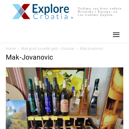
Vodimo vas kroz vedute
Hrvatske i Europe, za
vas tražimo ljepotu.
Home
Mali grad za veliki gušt – Daruvar
Mak-Jovanovic
Mak-Jovanovic