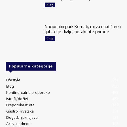
Blog
Nacionalni park Kornati, raj za nautičare i
ljubitelje divlje, netaknute prirode
Blog
Popularne kategorije
Lifestyle
937
Blog
750
Kontinentalne preporuke
482
Istraži/doživi
482
Preporuka izleta
349
Gastro Hrvatska
337
Događanja/najave
327
Aktivni odmor
303