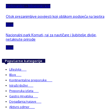
Bjelovarsko – bilogorski kraj
Otok prezanimljive povijesti koji oblikom podsjeća na leptira
Blog
Nacionalni park Kornati, raj za nautičare i ljubitelje divlje,
netaknute prirode
Blog
Popularne kategorije
Lifestyle
937
Blog
750
Kontinentalne preporuke
482
Istraži/doživi
482
Preporuka izleta
349
Gastro Hrvatska
337
Događanja/najave
327
Aktivni odmor
303