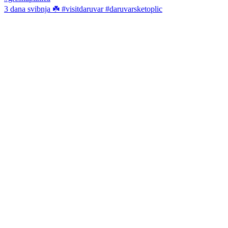
3 dana svibnja ☘️ #visitdaruvar #daruvarsketoplic