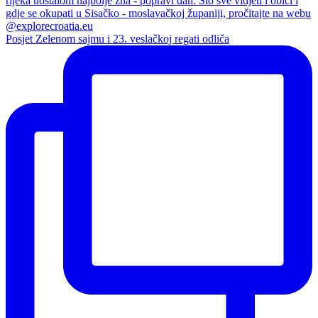
Posjet Zelenom sajmu i 23. veslačkoj regati odliča