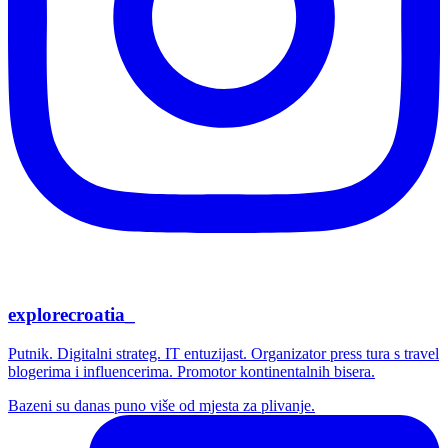
explorecroatia_
Putnik. Digitalni strateg. IT entuzijast. Organizator press tura s travel
blogerima i influencerima. Promotor kontinentalnih bisera.
Bazeni su danas puno više od mjesta za plivanje.