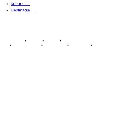
Kultura
228
Destinacije
220
© Explorecroatia
O nama
Kontakt
ExploreCroatia suradnici
Uvjeti korištenja
Oglašavanje
Impressum
Zaštita privatnosti