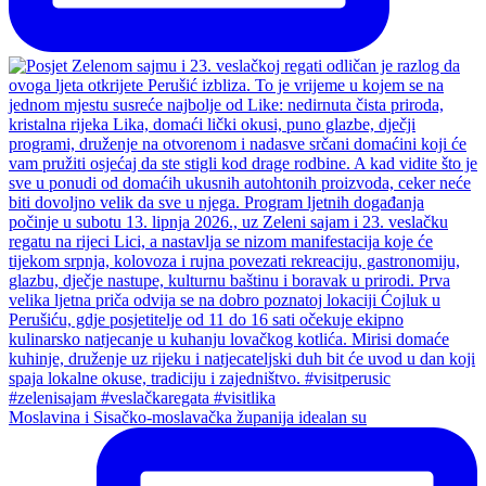
Moslavina i Sisačko-moslavačka županija idealan su