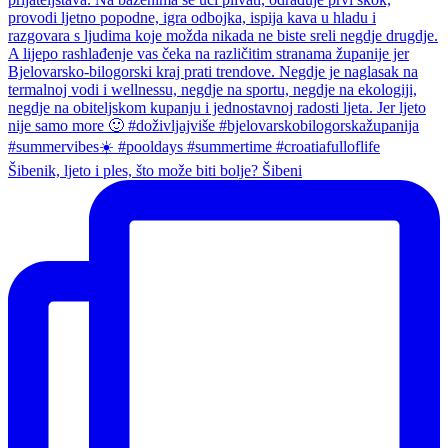
Šibenik, ljeto i ples, što može biti bolje? Šibeni