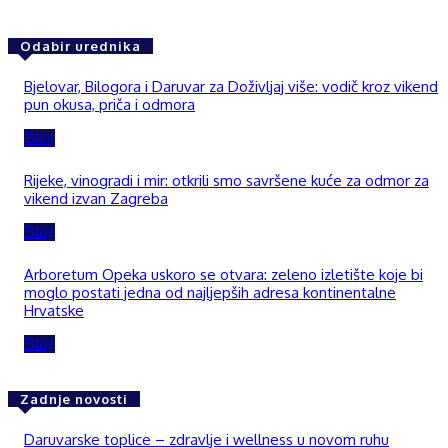
Odabir urednika
Bjelovar, Bilogora i Daruvar za Doživljaj više: vodič kroz vikend
pun okusa, priča i odmora
Blog
Rijeke, vinogradi i mir: otkrili smo savršene kuće za odmor za
vikend izvan Zagreba
Blog
Arboretum Opeka uskoro se otvara: zeleno izletište koje bi
moglo postati jedna od najljepših adresa kontinentalne
Hrvatske
Blog
Zadnje novosti
Daruvarske toplice – zdravlje i wellness u novom ruhu