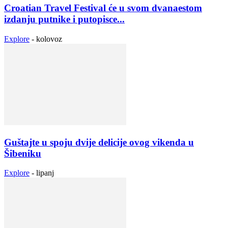
Croatian Travel Festival će u svom dvanaestom
izdanju putnike i putopisce...
Explore
-
kolovoz
Guštajte u spoju dvije delicije ovog vikenda u
Šibeniku
Explore
-
lipanj