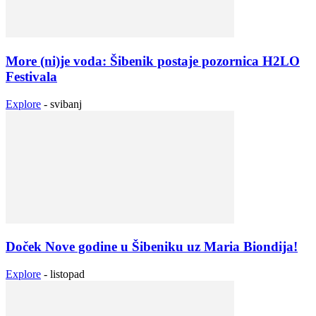
More (ni)je voda: Šibenik postaje pozornica H2LO
Festivala
Explore
-
svibanj
Doček Nove godine u Šibeniku uz Maria Biondija!
Explore
-
listopad