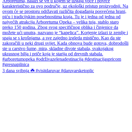
3 dana svibnja ☘️ #visitdaruvar #daruvarsketoplic