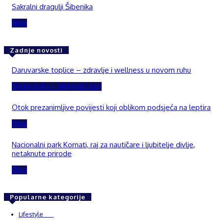
Sakralni dragulji Šibenika
Blog
Zadnje novosti
Daruvarske toplice – zdravlje i wellness u novom ruhu
Bjelovarsko – bilogorski kraj
Otok prezanimljive povijesti koji oblikom podsjeća na leptira
Blog
Nacionalni park Kornati, raj za nautičare i ljubitelje divlje,
netaknute prirode
Blog
Popularne kategorije
Lifestyle
937