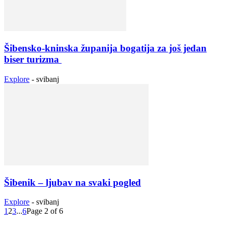
Šibensko-kninska županija bogatija za još jedan
biser turizma
Explore
-
svibanj
Šibenik – ljubav na svaki pogled
Explore
-
svibanj
1
2
3
...
6
Page 2 of 6