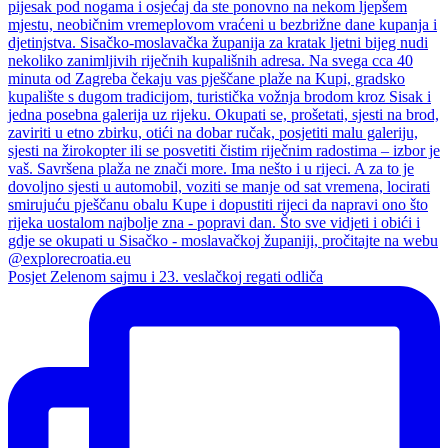
Posjet Zelenom sajmu i 23. veslačkoj regati odliča