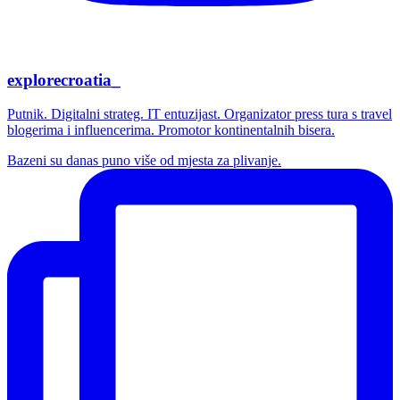
explorecroatia_
Putnik. Digitalni strateg. IT entuzijast. Organizator press tura s travel
blogerima i influencerima. Promotor kontinentalnih bisera.
Bazeni su danas puno više od mjesta za plivanje.