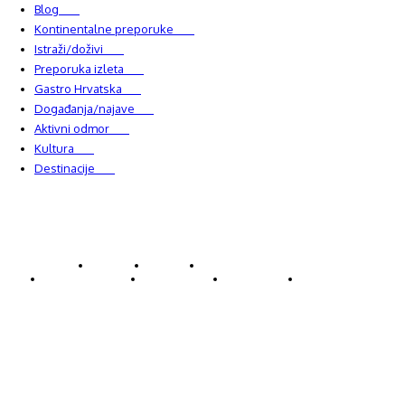
Blog
750
Kontinentalne preporuke
482
Istraži/doživi
482
Preporuka izleta
349
Gastro Hrvatska
337
Događanja/najave
327
Aktivni odmor
303
Kultura
228
Destinacije
220
© Explorecroatia
O nama
Kontakt
ExploreCroatia suradnici
Uvjeti korištenja
Oglašavanje
Impressum
Zaštita privatnosti