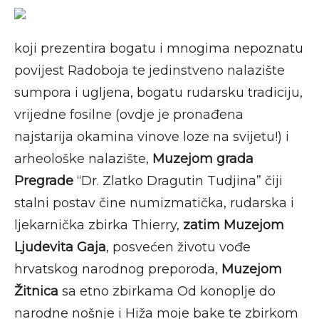
koji prezentira bogatu i mnogima nepoznatu
povijest Radoboja te jedinstveno nalazište
sumpora i ugljena, bogatu rudarsku tradiciju,
vrijedne fosilne (ovdje je pronađena
najstarija okamina vinove loze na svijetu!) i
arheološke nalazište,
Muzejom grada
Pregrade
“Dr. Zlatko Dragutin Tudjina” čiji
stalni postav čine numizmatička, rudarska i
ljekarnička zbirka Thierry,
zatim Muzejom
Ljudevita Gaja
, posvećen životu vođe
hrvatskog narodnog preporoda,
Muzejom
Žitnica
sa etno zbirkama Od konoplje do
narodne nošnje i Hiža moje bake te zbirkom