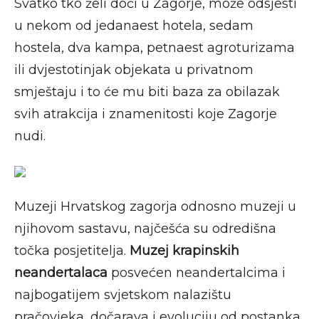
Svatko tko želi doći u Zagorje, može odsjesti
u nekom od jedanaest hotela, sedam
hostela, dva kampa, petnaest agroturizama
ili dvjestotinjak objekata u privatnom
smještaju i to će mu biti baza za obilazak
svih atrakcija i znamenitosti koje Zagorje
nudi.
Muzeji Hrvatskog zagorja odnosno muzeji u
njihovom sastavu, najčešća su odredišna
točka posjetitelja.
Muzej krapinskih
neandertalaca
posvećen neandertalcima i
najbogatijem svjetskom nalazištu
pračovjeka, dočarava i evoluciju od postanka