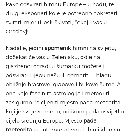
kako odsvirati himnu Europe – u hodu, te
drugi eksponati koje je potrebno pokretati,
svirati, mjeriti, osluškivati, čekaju vas u
Oroslavju.
Nadalje, jedini
spomenik himni
na svijetu,
dočekat će vas u Zelenjaku, gdje na
glazbenoj ogradi u šumarku možete i
odsvirati Lijepu našu ili odmoriti u hladu
obližnje hrastove, grabove i bukove šume. A
one koje fascinira astrologija i meteoriti,
zasigurno će cijeniti mjesto pada meteorita
koji je svojevremeno, prilikom pada osvijetlio
cijelu srednju Europu. Mjesto
pada
meteorita
uz interpretativnu tablu i klupicu