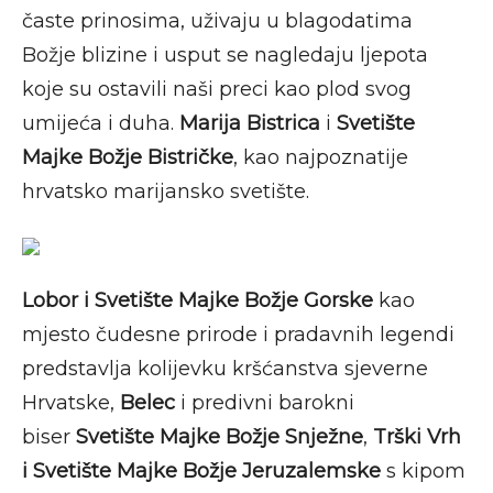
časte prinosima, uživaju u blagodatima
Božje blizine i usput se nagledaju ljepota
koje su ostavili naši preci kao plod svog
umijeća i duha.
Marija Bistrica
i
Svetište
Majke Božje Bistričke
, kao najpoznatije
hrvatsko marijansko svetište.
Lobor i Svetište Majke Božje Gorske
kao
mjesto čudesne prirode i pradavnih legendi
predstavlja kolijevku kršćanstva sjeverne
Hrvatske,
Belec
i predivni barokni
biser
Svetište Majke Božje Snježne
,
Trški Vrh
i Svetište Majke Božje Jeruzalemske
s kipom