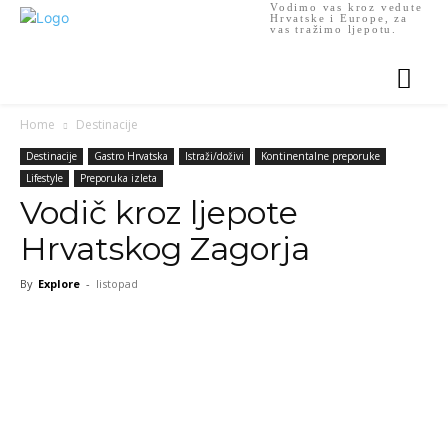
Vodimo vas kroz vedute
Hrvatske i Europe, za
vas tražimo ljepotu.
Home
Destinacije
Destinacije
Gastro Hrvatska
Istraži/doživi
Kontinentalne preporuke
Lifestyle
Preporuka izleta
Vodič kroz ljepote
Hrvatskog Zagorja
By
Explore
-
listopad