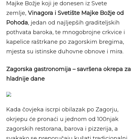
Majke Božje koji je donesen iz Svete
zemlje,
Vinagora i Svetište Majke Božje od
Pohoda
, jedan od najljepših graditeljskih
pothvata baroka, te mnogobrojne crkvice i
kapelice raštrkane po zagorskim bregima,
mjesta su istinske duhovne obnove i mira.
Zagorska gastronomija – savršena okrepa za
hladnije dane
Kada čovjeka iscrpi obilazak po Zagorju,
okrjepu će pronaći u jednom od 100njak
zagorskih restorana, barova i pizzerija, a
svakako se preporučaju kušati tradicionalni