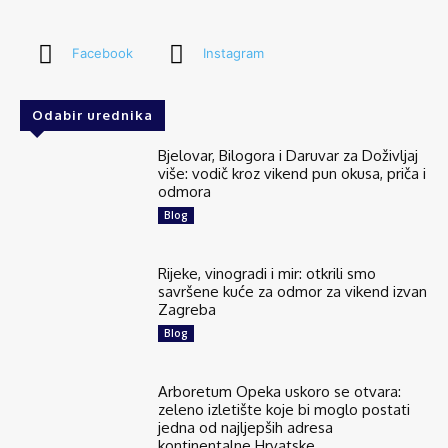
Facebook
Instagram
Odabir urednika
Bjelovar, Bilogora i Daruvar za Doživljaj
više: vodič kroz vikend pun okusa, priča i
odmora
Blog
Rijeke, vinogradi i mir: otkrili smo
savršene kuće za odmor za vikend izvan
Zagreba
Blog
Arboretum Opeka uskoro se otvara:
zeleno izletište koje bi moglo postati
jedna od najljepših adresa
kontinentalne Hrvatske