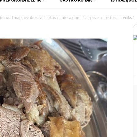
jte road map nezaboravnih okusa i mirisa domaće trpeze
restorani-feniks-1