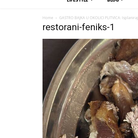
Home
GASTRO BAJKA U OKOLICI PLITVICA: Isplanira
restorani-feniks-1