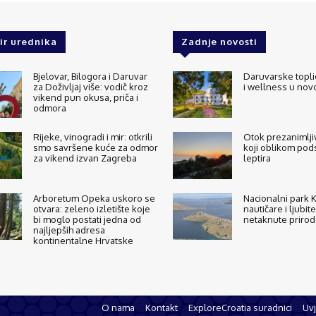
ir urednika
Zadnje novosti
Bjelovar, Bilogora i Daruvar
Daruvarske topli
za Doživljaj više: vodič kroz
i wellness u no
vikend pun okusa, priča i
odmora
Rijeke, vinogradi i mir: otkrili
Otok prezanimljiv
smo savršene kuće za odmor
koji oblikom pod
za vikend izvan Zagreba
leptira
Arboretum Opeka uskoro se
Nacionalni park Ko
otvara: zeleno izletište koje
nautičare i ljubite
bi moglo postati jedna od
netaknute priro
najljepših adresa
kontinentalne Hrvatske
O nama
Kontakt
ExploreCroatia suradnici
Uvj