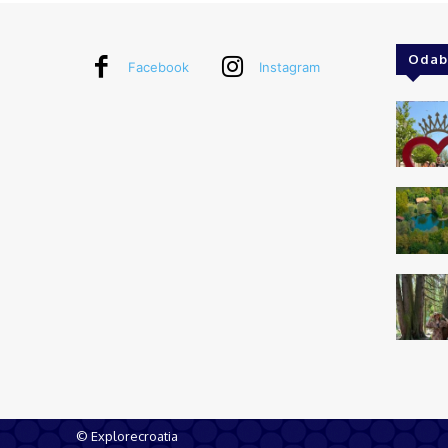
Odab
Facebook
Instagram
© Explorecroatia