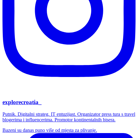
explorecroatia_
Putnik. Digitalni strateg. IT entuzijast. Organizator press tura s travel
blogerima i influencerima. Promotor kontinentalnih bisera.
Bazeni su danas puno više od mjesta za plivanje.