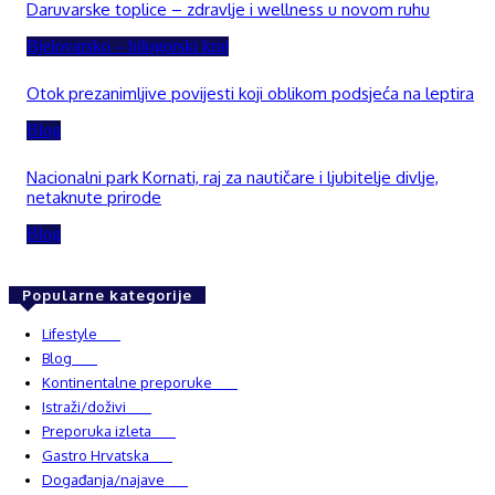
Daruvarske toplice – zdravlje i wellness u novom ruhu
Bjelovarsko – bilogorski kraj
Otok prezanimljive povijesti koji oblikom podsjeća na leptira
Blog
Nacionalni park Kornati, raj za nautičare i ljubitelje divlje,
netaknute prirode
Blog
Popularne kategorije
Lifestyle
937
Blog
750
Kontinentalne preporuke
482
Istraži/doživi
482
Preporuka izleta
349
Gastro Hrvatska
337
Događanja/najave
327