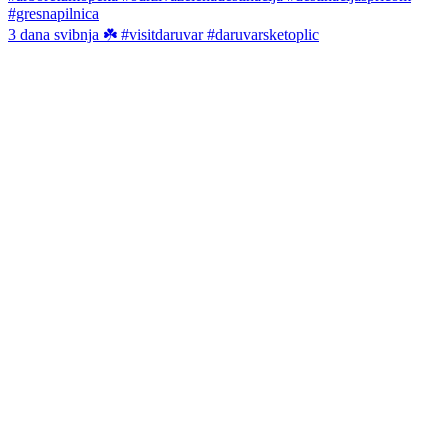
3 dana svibnja ☘️ #visitdaruvar #daruvarsketoplic