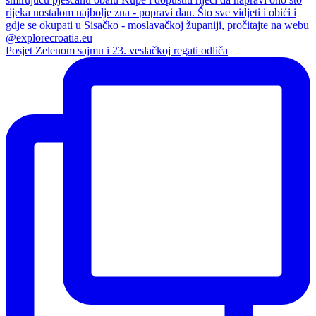
Posjet Zelenom sajmu i 23. veslačkoj regati odliča