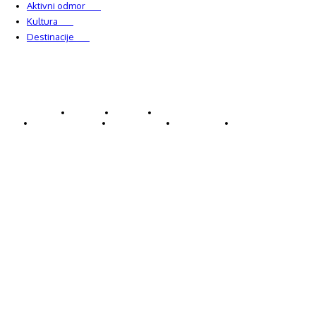
Aktivni odmor
303
Kultura
228
Destinacije
220
© Explorecroatia
O nama
Kontakt
ExploreCroatia suradnici
Uvjeti korištenja
Oglašavanje
Impressum
Zaštita privatnosti