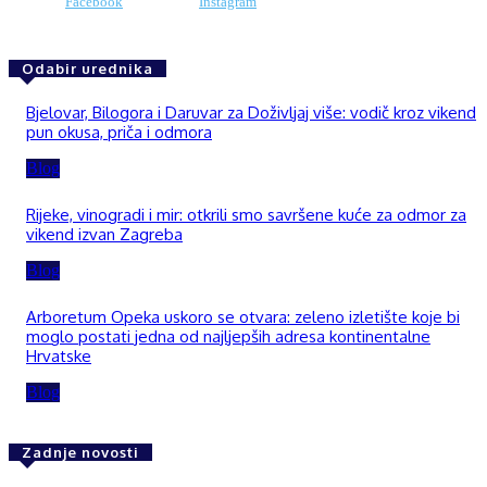
Facebook
Instagram
Odabir urednika
Bjelovar, Bilogora i Daruvar za Doživljaj više: vodič kroz vikend
pun okusa, priča i odmora
Blog
Rijeke, vinogradi i mir: otkrili smo savršene kuće za odmor za
vikend izvan Zagreba
Blog
Arboretum Opeka uskoro se otvara: zeleno izletište koje bi
moglo postati jedna od najljepših adresa kontinentalne
Hrvatske
Blog
Zadnje novosti