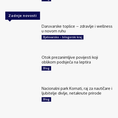
Zadnje novosti
Daruvarske toplice – zdravlje i wellness
u novom ruhu
Bjelovarsko – bilogorski kraj
Otok prezanimljive povijesti koji
oblikom podsjeća na leptira
Blog
Nacionalni park Kornati, raj za nautičare i
ljubitelje divlje, netaknute prirode
Blog