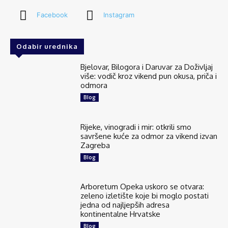
Facebook
Instagram
Odabir urednika
Bjelovar, Bilogora i Daruvar za Doživljaj
više: vodič kroz vikend pun okusa, priča i
odmora
Blog
Rijeke, vinogradi i mir: otkrili smo
savršene kuće za odmor za vikend izvan
Zagreba
Blog
Arboretum Opeka uskoro se otvara:
zeleno izletište koje bi moglo postati
jedna od najljepših adresa
kontinentalne Hrvatske
Blog