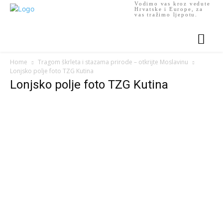
Vodimo vas kroz vedute
Hrvatske i Europe, za
vas tražimo ljepotu.
Home
Tragom škrleta i stazama prirode – otkrijte Moslavinu
Lonjsko polje foto TZG Kutina
Lonjsko polje foto TZG Kutina