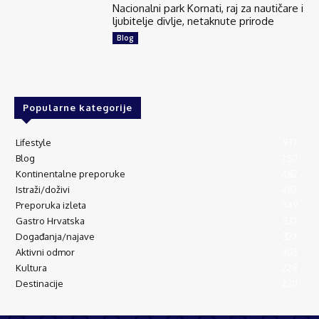
Nacionalni park Kornati, raj za nautičare i
ljubitelje divlje, netaknute prirode
Blog
Popularne kategorije
Lifestyle
937
Blog
750
Kontinentalne preporuke
482
Istraži/doživi
482
Preporuka izleta
349
Gastro Hrvatska
337
Događanja/najave
327
Aktivni odmor
303
Kultura
228
Destinacije
220