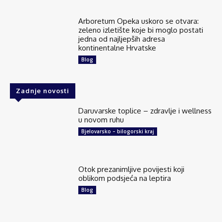
Arboretum Opeka uskoro se otvara:
zeleno izletište koje bi moglo postati
jedna od najljepših adresa
kontinentalne Hrvatske
Blog
Zadnje novosti
Daruvarske toplice – zdravlje i wellness
u novom ruhu
Bjelovarsko – bilogorski kraj
Otok prezanimljive povijesti koji
oblikom podsjeća na leptira
Blog