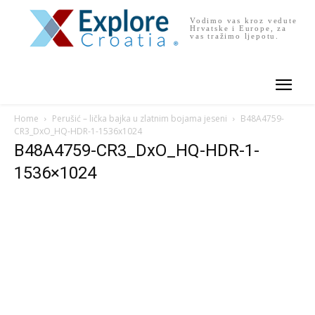
Vodimo vas kroz vedute
Hrvatske i Europe, za
vas tražimo ljepotu.
Home
Perušić – lička bajka u zlatnim bojama jeseni
B48A4759-
CR3_DxO_HQ-HDR-1-1536x1024
B48A4759-CR3_DxO_HQ-HDR-1-
1536×1024