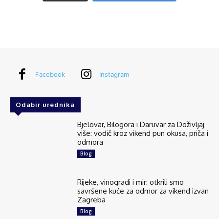
Facebook
Instagram
Odabir urednika
Bjelovar, Bilogora i Daruvar za Doživljaj
više: vodič kroz vikend pun okusa, priča i
odmora
Blog
Rijeke, vinogradi i mir: otkrili smo
savršene kuće za odmor za vikend izvan
Zagreba
Blog