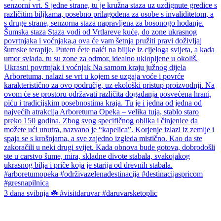
3 dana svibnja ☘️ #visitdaruvar #daruvarsketoplic