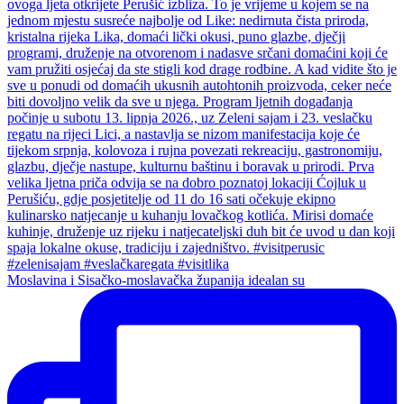
Moslavina i Sisačko-moslavačka županija idealan su