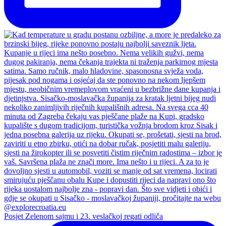
Posjet Zelenom sajmu i 23. veslačkoj regati odliča