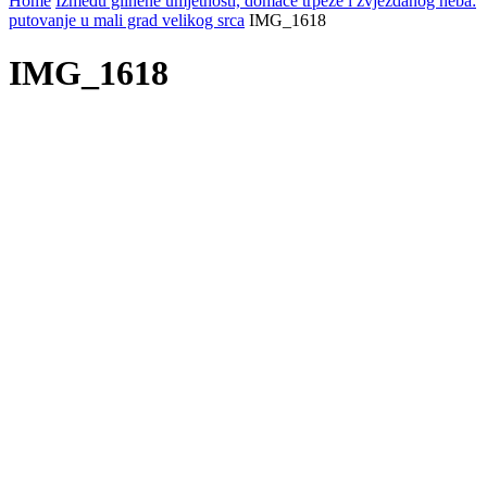
Home
Između glinene umjetnosti, domaće trpeze i zvjezdanog neba:
putovanje u mali grad velikog srca
IMG_1618
IMG_1618