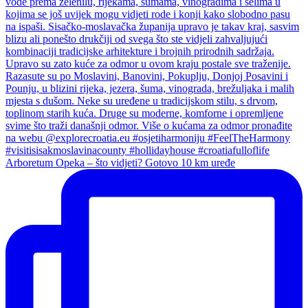
Arboretum Opeka – što vidjeti? Gotovo 10 km uređe