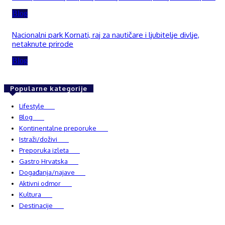
Blog
Nacionalni park Kornati, raj za nautičare i ljubitelje divlje,
netaknute prirode
Blog
Popularne kategorije
Lifestyle
937
Blog
750
Kontinentalne preporuke
482
Istraži/doživi
482
Preporuka izleta
349
Gastro Hrvatska
337
Događanja/najave
327
Aktivni odmor
303
Kultura
228
Destinacije
220