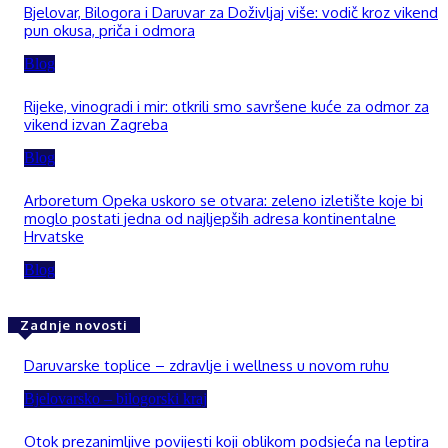
Bjelovar, Bilogora i Daruvar za Doživljaj više: vodič kroz vikend
pun okusa, priča i odmora
Blog
Rijeke, vinogradi i mir: otkrili smo savršene kuće za odmor za
vikend izvan Zagreba
Blog
Arboretum Opeka uskoro se otvara: zeleno izletište koje bi
moglo postati jedna od najljepših adresa kontinentalne
Hrvatske
Blog
Zadnje novosti
Daruvarske toplice – zdravlje i wellness u novom ruhu
Bjelovarsko – bilogorski kraj
Otok prezanimljive povijesti koji oblikom podsjeća na leptira