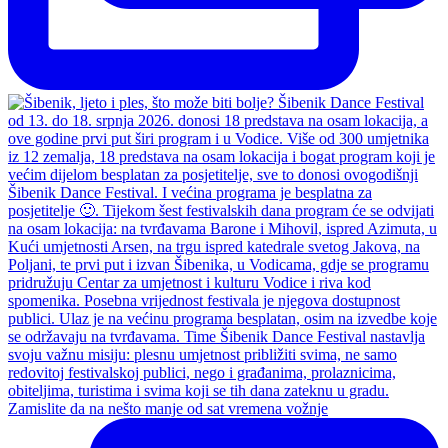
Zamislite da na nešto manje od sat vremena vožnje