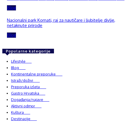
Blog
Nacionalni park Kornati, raj za nautičare i ljubitelje divlje,
netaknute prirode
Blog
Popularne kategorije
Lifestyle
937
Blog
750
Kontinentalne preporuke
482
Istraži/doživi
482
Preporuka izleta
349
Gastro Hrvatska
337
Događanja/najave
327
Aktivni odmor
303
Kultura
228
Destinacije
220