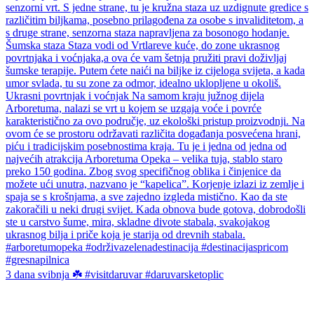
3 dana svibnja ☘️ #visitdaruvar #daruvarsketoplic