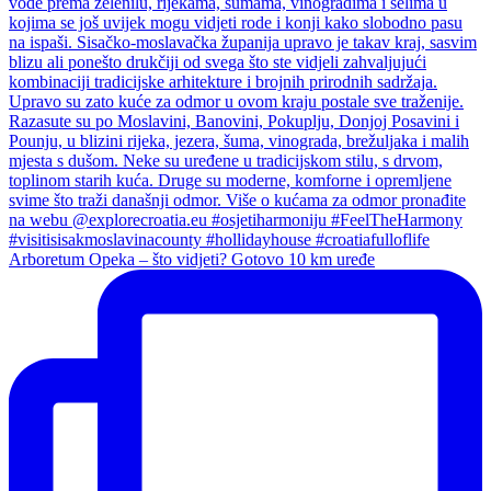
Arboretum Opeka – što vidjeti? Gotovo 10 km uređe