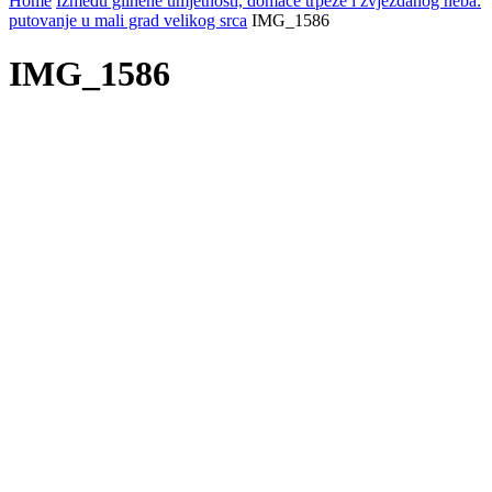
Home
Između glinene umjetnosti, domaće trpeze i zvjezdanog neba:
putovanje u mali grad velikog srca
IMG_1586
IMG_1586