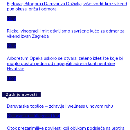
Bjelovar, Bilogora i Daruvar za Doživljaj više: vodič kroz vikend
pun okusa, priča i odmora
Blog
Rijeke, vinogradi i mir: otkrili smo savršene kuće za odmor za
vikend izvan Zagreba
Blog
Arboretum Opeka uskoro se otvara: zeleno izletište koje bi
moglo postati jedna od najljepših adresa kontinentalne
Hrvatske
Blog
Zadnje novosti
Daruvarske toplice – zdravlje i wellness u novom ruhu
Bjelovarsko – bilogorski kraj
Otok prezanimljive povijesti koji oblikom podsjeća na leptira