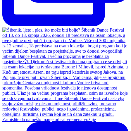
Zamislite da na nešto manje od sat vremena vožnje