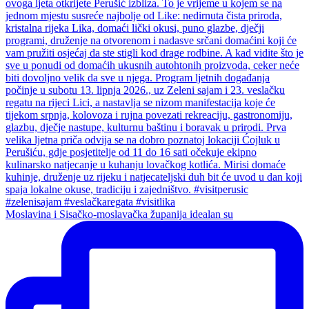
Moslavina i Sisačko-moslavačka županija idealan su