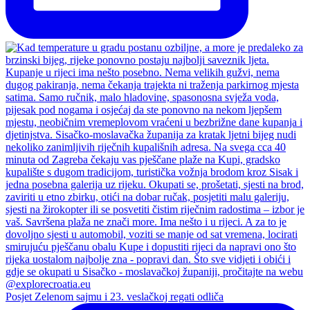
Posjet Zelenom sajmu i 23. veslačkoj regati odliča