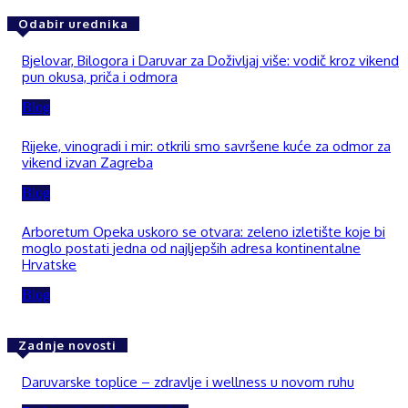
Odabir urednika
Bjelovar, Bilogora i Daruvar za Doživljaj više: vodič kroz vikend
pun okusa, priča i odmora
Blog
Rijeke, vinogradi i mir: otkrili smo savršene kuće za odmor za
vikend izvan Zagreba
Blog
Arboretum Opeka uskoro se otvara: zeleno izletište koje bi
moglo postati jedna od najljepših adresa kontinentalne
Hrvatske
Blog
Zadnje novosti
Daruvarske toplice – zdravlje i wellness u novom ruhu