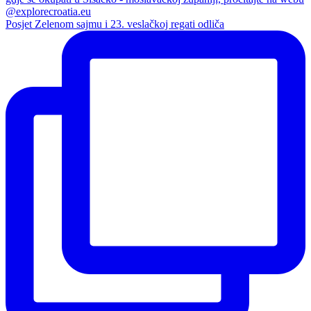
Posjet Zelenom sajmu i 23. veslačkoj regati odliča