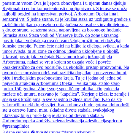
3 dana svibnja ☘️ #visitdaruvar #daruvarsketoplic