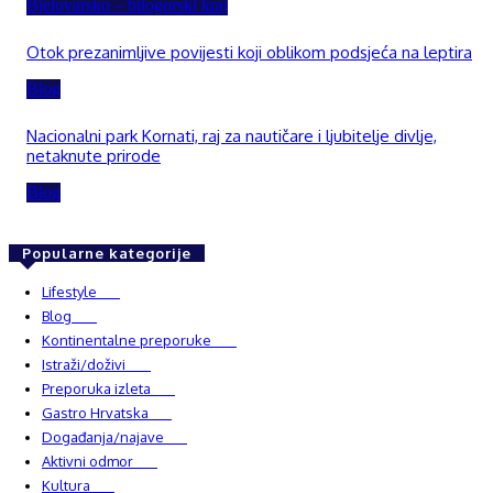
Bjelovarsko – bilogorski kraj
Otok prezanimljive povijesti koji oblikom podsjeća na leptira
Blog
Nacionalni park Kornati, raj za nautičare i ljubitelje divlje,
netaknute prirode
Blog
Popularne kategorije
Lifestyle
937
Blog
750
Kontinentalne preporuke
482
Istraži/doživi
482
Preporuka izleta
349
Gastro Hrvatska
337
Događanja/najave
327
Aktivni odmor
303
Kultura
228