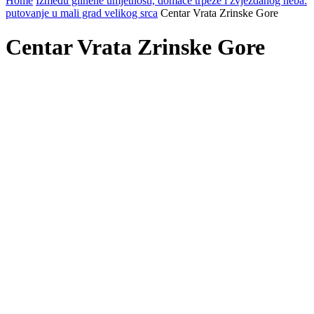
Home
Između glinene umjetnosti, domaće trpeze i zvjezdanog neba:
putovanje u mali grad velikog srca
Centar Vrata Zrinske Gore
Centar Vrata Zrinske Gore