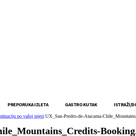
PREPORUKA IZLETA
GASTRO KUTAK
ISTRAŽI/D
stinaciju po vašoj mjeri
UX_San-Predro-de-Atacama-Chile_Mountain
ile_Mountains_Credits-Bookin