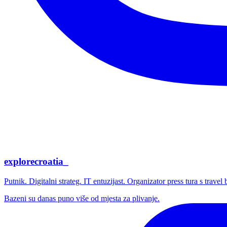
explorecroatia_
Putnik. Digitalni strateg. IT entuzijast. Organizator press tura s trave
Bazeni su danas puno više od mjesta za plivanje.