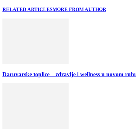
RELATED ARTICLES
MORE FROM AUTHOR
Daruvarske toplice – zdravlje i wellness u novom ruh