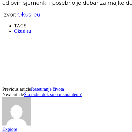
od ovih sjemenki i posebno je dobar za majke dojil
Izvor:
Okusi.eu
TAGS
Okusi.eu
Previous article
Resetiranje života
Next article
Što raditi dok smo u karanteni?
Explore