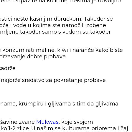
na. Pripazite na količine, nekima je dovoljno
 postići nešto kasnijim doručkom. Također se
 voća i vode u kojima ste namočili zobene
ipremljene također samo s vodom su također
 konzumirati maline, kiwi i naranče kako biste
održavanje dobre probave.
sadrže.
 najbrže sredstvo za pokretanje probave.
nanama, krumpiru i gljivama s tim da gljivama
ješavine zvane
Mukwas
, koje svojom
ko 1-2 žlice. U našim se kulturama priprema i čaj