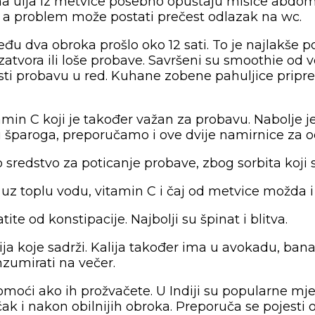
na ulja iz metvice posebno opuštaju mišiće abdome
nja a problem može postati prečest odlazak na wc.
među dva obroka prošlo oko 12 sati. To je najlakše
zatvora ili loše probave. Savršeni su smoothie od
dovesti probavu u red. Kuhane zobene pahuljice pr
in C koji je također važan za probavu. Nabolje je
i šparoga, preporučamo i ove dvije namirnice za 
o sredstvo za poticanje probave, zbog sorbita koji 
z toplu vodu, vitamin C i čaj od metvice možda i
te od konstipacije. Najbolji su špinat i blitva.
lija koje sadrži. Kalija također ima u avokadu, ba
nzumirati na večer.
moći ako ih prožvačete. U Indiji su popularne m
 i nakon obilnijih obroka. Preporuča se pojesti o