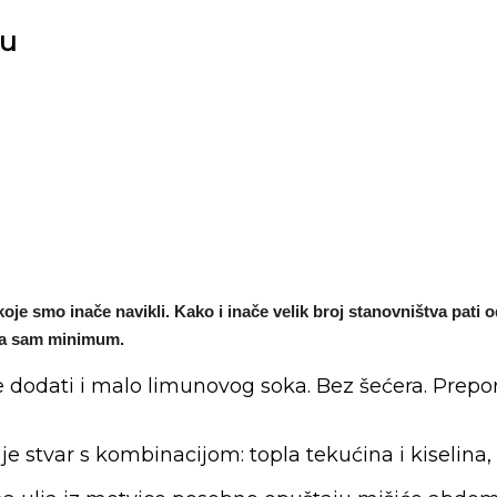
ju
oje smo inače navikli. Kako i inače velik broj stanovništva pati o
 na sam minimum.
dodati i malo limunovog soka. Bez šećera. Prepor
a je stvar s kombinacijom: topla tekućina i kiselin