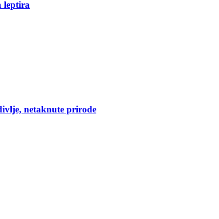
 leptira
divlje, netaknute prirode