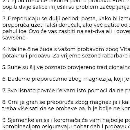
2. Čaj od metvice također potiču probavu. Eterič
popiti dvije šalice i riješili su problem začeplje
3. Preporučaju se dulji periodi posta, kako bi iz
preporuča uzeti lakši doručak, ako već patite od 
pahuljice. Ovo će vas zasititi na sat-dva ali i 
savršene..
4. Maline čine čuda s vašom probavom zbog Vitam
potaknuli probavu. Za vrijeme sezone rabarbare 
5. Suhe su šljive poznato provjereno tradicionaln
6. Bademe preporučamo zbog magnezija, koji je u
7. Svo lisnato povrće će vam isto pomoći da ne pati
8. Crni je grah se preporuča zbog magnezija i ka
treba više sati da se probave pa ih je bolje ne ko
9. Sjemenke anisa i koromača će vam najbolje po
kombinacijom osiguravaju dobar dah i probavu čak