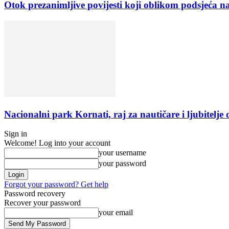
Otok prezanimljive povijesti koji oblikom podsjeća na
Nacionalni park Kornati, raj za nautičare i ljubitelje 
Sign in
Welcome! Log into your account
your username
your password
Forgot your password? Get help
Password recovery
Recover your password
your email