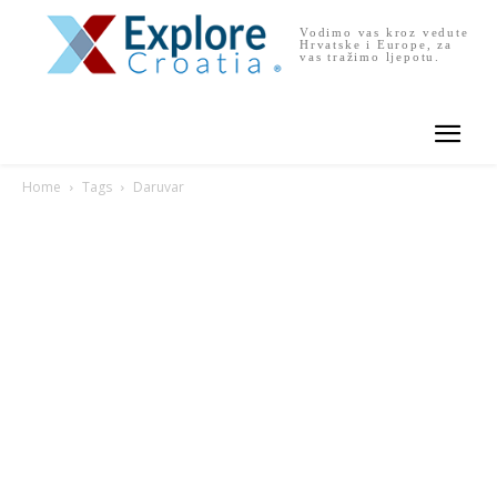
Vodimo vas kroz vedute
Hrvatske i Europe, za
vas tražimo ljepotu.
Home
Tags
Daruvar