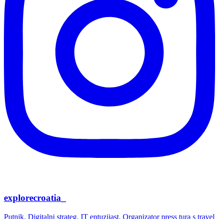
explorecroatia_
Putnik. Digitalni strateg. IT entuzijast. Organizator press tura s travel