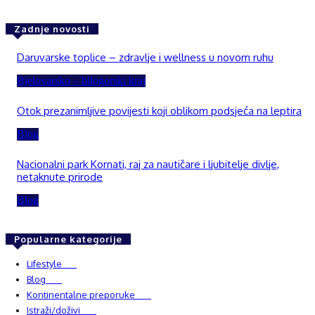
Zadnje novosti
Daruvarske toplice – zdravlje i wellness u novom ruhu
Bjelovarsko – bilogorski kraj
Otok prezanimljive povijesti koji oblikom podsjeća na leptira
Blog
Nacionalni park Kornati, raj za nautičare i ljubitelje divlje,
netaknute prirode
Blog
Popularne kategorije
Lifestyle
937
Blog
750
Kontinentalne preporuke
482
Istraži/doživi
482