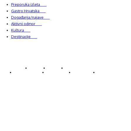
Preporuka izleta
349
Gastro Hrvatska
337
Događanja/najave
327
Aktivni odmor
303
Kultura
228
Destinacije
220
© Explorecroatia
O nama
Kontakt
ExploreCroatia suradnici
Uvjeti korištenja
Oglašavanje
Impressum
Zaštita privatnosti