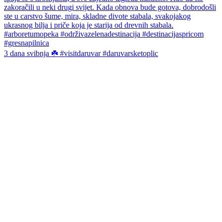
3 dana svibnja ☘️ #visitdaruvar #daruvarsketoplic