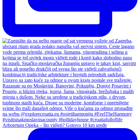
Arboretum Opeka – što vidjeti? Gotovo 10 km uređe