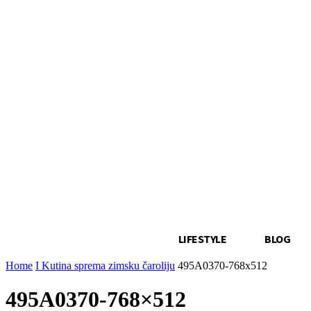
LIFESTYLE
BLOG
Home
I Kutina sprema zimsku čaroliju
495A0370-768x512
495A0370-768×512