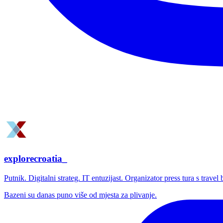
explorecroatia_
Putnik. Digitalni strateg. IT entuzijast. Organizator press tura s trave
Bazeni su danas puno više od mjesta za plivanje.