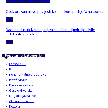
Bjelovarsko – bilogorski kraj
Otok prezanimljive povijesti koji oblikom podsjeća na leptira
Blog
Nacionalni park Kornati, raj za nautičare i ljubitelje divlje,
netaknute prirode
Blog
Popularne kategorije
Lifestyle
937
Blog
750
Kontinentalne preporuke
482
Istraži/doživi
482
Preporuka izleta
349
Gastro Hrvatska
337
Događanja/najave
327
Aktivni odmor
303
Kultura
228