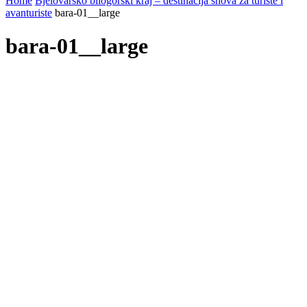
Home
Bjelovarsko bilogorski kraj – destinacija snova za turiste i
avanturiste
bara-01__large
bara-01__large