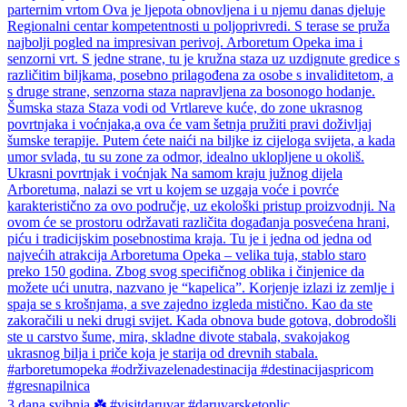
3 dana svibnja ☘️ #visitdaruvar #daruvarsketoplic