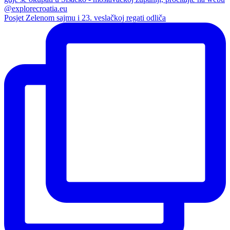
Posjet Zelenom sajmu i 23. veslačkoj regati odliča