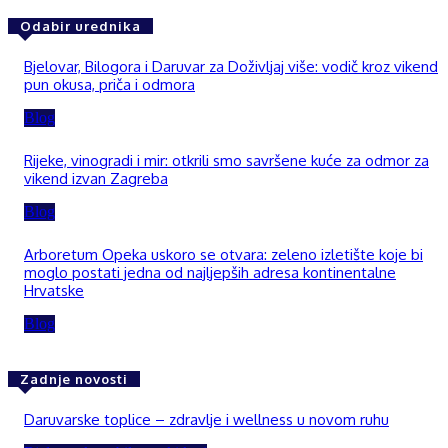
Odabir urednika
Bjelovar, Bilogora i Daruvar za Doživljaj više: vodič kroz vikend
pun okusa, priča i odmora
Blog
Rijeke, vinogradi i mir: otkrili smo savršene kuće za odmor za
vikend izvan Zagreba
Blog
Arboretum Opeka uskoro se otvara: zeleno izletište koje bi
moglo postati jedna od najljepših adresa kontinentalne
Hrvatske
Blog
Zadnje novosti
Daruvarske toplice – zdravlje i wellness u novom ruhu