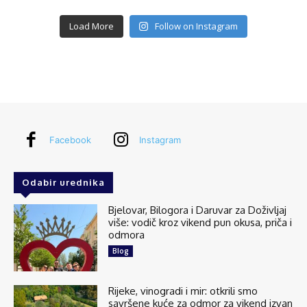
Load More
Follow on Instagram
Facebook
Instagram
Odabir urednika
Bjelovar, Bilogora i Daruvar za Doživljaj
više: vodič kroz vikend pun okusa, priča i
odmora
Blog
Rijeke, vinogradi i mir: otkrili smo
savršene kuće za odmor za vikend izvan