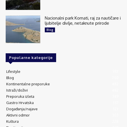
Nacionalni park Kornati, raj za nautičare i
ljubitelje divlje, netaknute prirode
Blog
Popularne kategorije
Lifestyle
937
Blog
750
Kontinentalne preporuke
482
Istraži/doživi
482
Preporuka izleta
349
Gastro Hrvatska
337
Događanja/najave
327
Aktivni odmor
303
Kultura
228