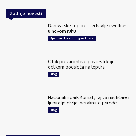
Zadnje novosti
Daruvarske toplice – zdravlje i wellness
u novom ruhu
Bjelovarsko – bilogorski kraj
Otok prezanimljive povijesti koji
oblikom podsjeća na leptira
Blog
Nacionalni park Kornati, raj za nautičare i
ljubitelje divlje, netaknute prirode
Blog