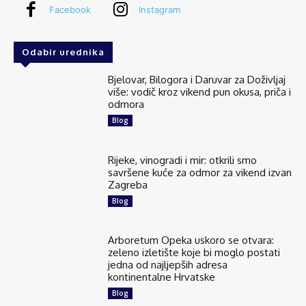
Facebook
Instagram
Odabir urednika
Bjelovar, Bilogora i Daruvar za Doživljaj
više: vodič kroz vikend pun okusa, priča i
odmora
Blog
Rijeke, vinogradi i mir: otkrili smo
savršene kuće za odmor za vikend izvan
Zagreba
Blog
Arboretum Opeka uskoro se otvara:
zeleno izletište koje bi moglo postati
jedna od najljepših adresa
kontinentalne Hrvatske
Blog