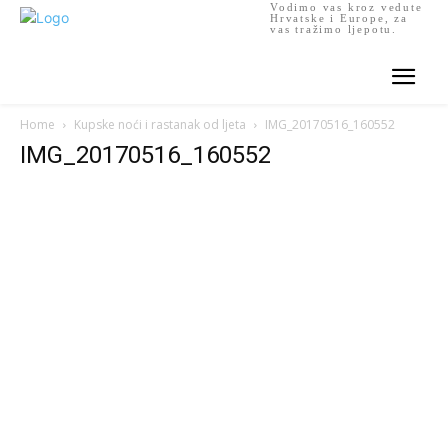
Vodimo vas kroz vedute
Hrvatske i Europe, za
vas tražimo ljepotu.
Home
Kupske noći i rastanak od ljeta
IMG_20170516_160552
IMG_20170516_160552