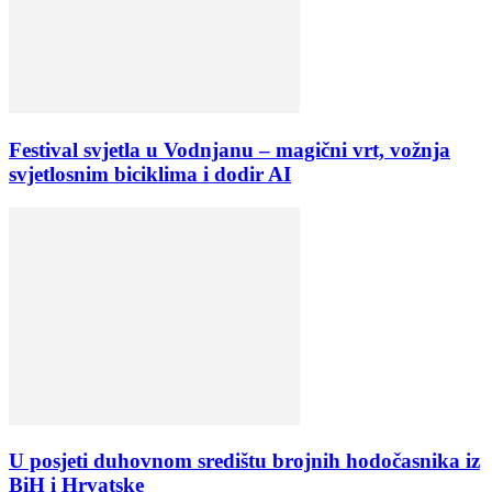
Festival svjetla u Vodnjanu – magični vrt, vožnja
svjetlosnim biciklima i dodir AI
U posjeti duhovnom središtu brojnih hodočasnika iz
BiH i Hrvatske