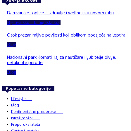
Zadnje novosti
Daruvarske toplice – zdravlje i wellness u novom ruhu
Bjelovarsko – bilogorski kraj
Otok prezanimljive povijesti koji oblikom podsjeća na leptira
Blog
Nacionalni park Kornati, raj za nautičare i ljubitelje divlje,
netaknute prirode
Blog
Popularne kategorije
Lifestyle
937
Blog
750
Kontinentalne preporuke
482
Istraži/doživi
482
Preporuka izleta
349
Gastro Hrvatska
337