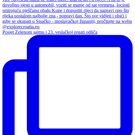
Posjet Zelenom sajmu i 23. veslačkoj regati odliča