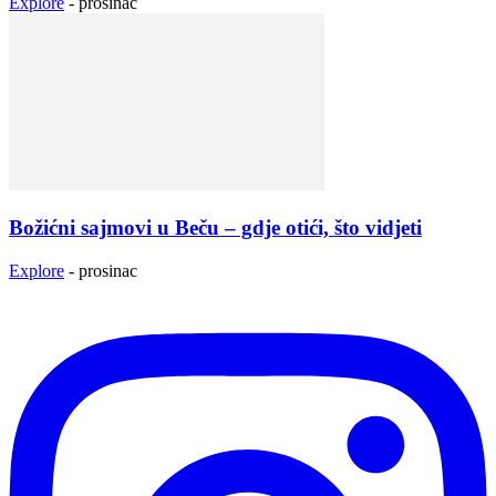
Explore
-
prosinac
Božićni sajmovi u Beču – gdje otići, što vidjeti
Explore
-
prosinac