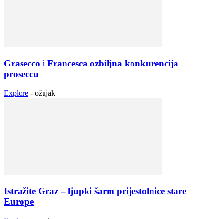
Grasecco i Francesca ozbiljna konkurencija
proseccu
Explore
-
ožujak
Istražite Graz – ljupki šarm prijestolnice stare
Europe