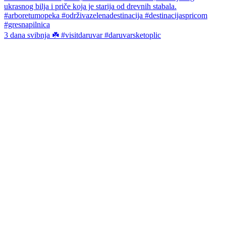
3 dana svibnja ☘️ #visitdaruvar #daruvarsketoplic