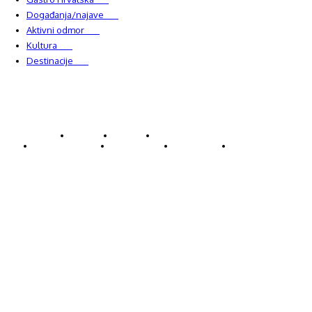
Događanja/najave
327
Aktivni odmor
303
Kultura
228
Destinacije
220
© Explorecroatia
O nama
Kontakt
ExploreCroatia suradnici
Uvjeti korištenja
Oglašavanje
Impressum
Zaštita privatnosti