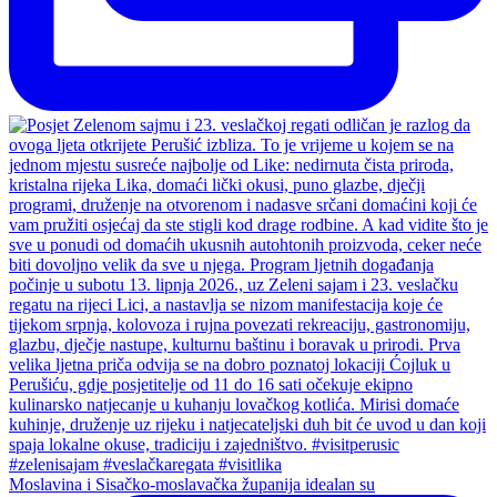
Moslavina i Sisačko-moslavačka županija idealan su