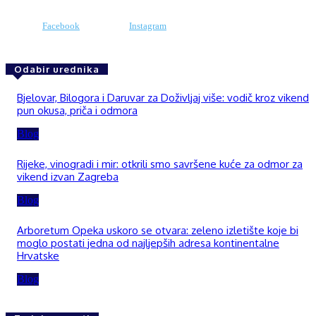
Facebook
Instagram
Odabir urednika
Bjelovar, Bilogora i Daruvar za Doživljaj više: vodič kroz vikend
pun okusa, priča i odmora
Blog
Rijeke, vinogradi i mir: otkrili smo savršene kuće za odmor za
vikend izvan Zagreba
Blog
Arboretum Opeka uskoro se otvara: zeleno izletište koje bi
moglo postati jedna od najljepših adresa kontinentalne
Hrvatske
Blog