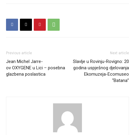
Previous article
Next article
Jean Michel Jarre-
Slavlje u Rovinju-Rovigno: 20
ov OXYGENE u Lici – posebna
godina uspješnog djelovanja
glazbena poslastica
Ekomuzeja-Ecomuseo
“Batana”