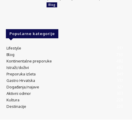
Blog
Popularne kategorije
Lifestyle
937
Blog
750
Kontinentalne preporuke
482
Istraži/doživi
482
Preporuka izleta
349
Gastro Hrvatska
337
Događanja/najave
327
Aktivni odmor
303
Kultura
228
Destinacije
220
© Explorecroatia