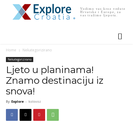
Vodimo vas kroz vedute
Hrvatske i Europe, za
vas tražimo ljepotu.
Home
Nekategorizirano
Nekategorizirano
Ljeto u planinama!
Znamo destinaciju iz
snova!
By
Explore
-
kolovoz