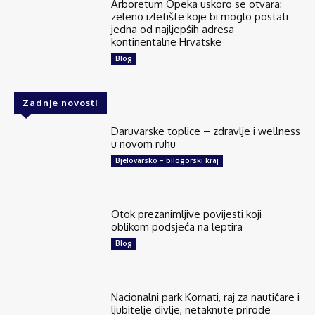
Arboretum Opeka uskoro se otvara:
zeleno izletište koje bi moglo postati
jedna od najljepših adresa
kontinentalne Hrvatske
Blog
Zadnje novosti
Daruvarske toplice – zdravlje i wellness
u novom ruhu
Bjelovarsko – bilogorski kraj
Otok prezanimljive povijesti koji
oblikom podsjeća na leptira
Blog
Nacionalni park Kornati, raj za nautičare i
ljubitelje divlje, netaknute prirode