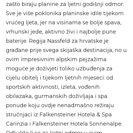
zašto biraju planine za ljetni godišnji odmor.
Sve je više poklonika planinske idile tijekom
vrućeg ljeta, jer na visinama se bolje spava,
vrhunski jede, aktivno živi i najbolje pune
baterije. Regija Nassfeld za hrvatske je
građane prije svega skijaška destinacija, no u
ovim impresivnim alpskim pejzažima
moguće je doživjeti toliko uzbuđenja za
cijelu obitelj i tijekom ljetnih mjeseci: od
sportskih aktivnosti, izleta, vođenih
obilazaka, gurmanskih doživljaja i spa
ponude koju ovdje nenadmašno režiraju
stručnjaci iz Falkensteiner Hotela & Spa
Carinzia i Falkensteiner Hotela Sonnenalpe.
Odlučite li se za ljetni odmor u ovim