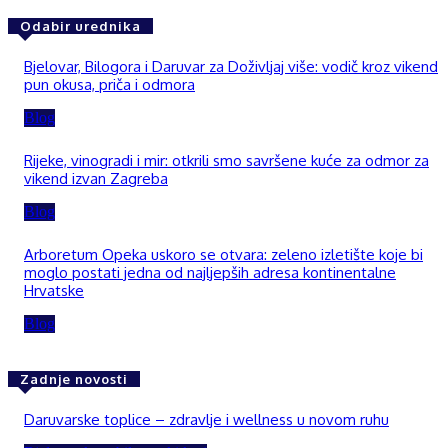
Odabir urednika
Bjelovar, Bilogora i Daruvar za Doživljaj više: vodič kroz vikend
pun okusa, priča i odmora
Blog
Rijeke, vinogradi i mir: otkrili smo savršene kuće za odmor za
vikend izvan Zagreba
Blog
Arboretum Opeka uskoro se otvara: zeleno izletište koje bi
moglo postati jedna od najljepših adresa kontinentalne
Hrvatske
Blog
Zadnje novosti
Daruvarske toplice – zdravlje i wellness u novom ruhu