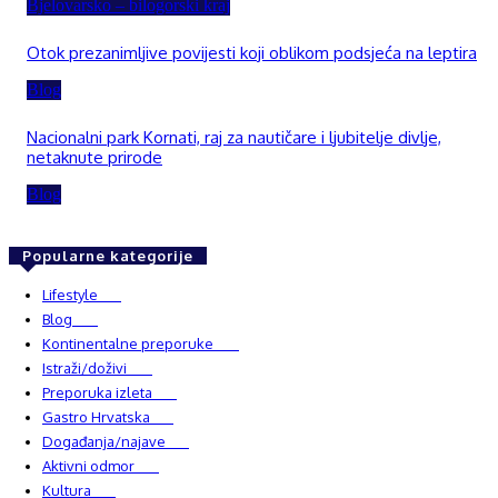
Bjelovarsko – bilogorski kraj
Otok prezanimljive povijesti koji oblikom podsjeća na leptira
Blog
Nacionalni park Kornati, raj za nautičare i ljubitelje divlje,
netaknute prirode
Blog
Popularne kategorije
Lifestyle
937
Blog
750
Kontinentalne preporuke
482
Istraži/doživi
482
Preporuka izleta
349
Gastro Hrvatska
337
Događanja/najave
327
Aktivni odmor
303
Kultura
228