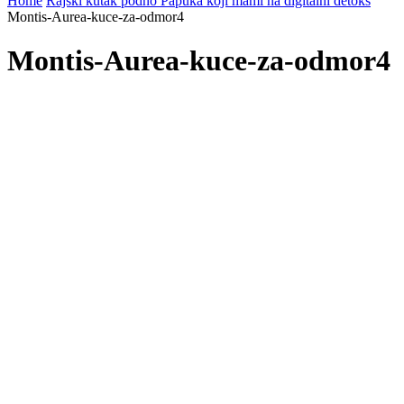
Home
Rajski kutak podno Papuka koji mami na digitalni detoks
Montis-Aurea-kuce-za-odmor4
Montis-Aurea-kuce-za-odmor4