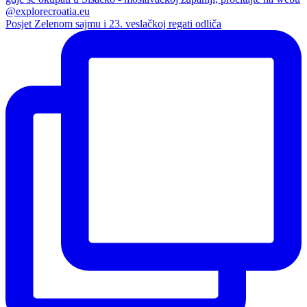
Posjet Zelenom sajmu i 23. veslačkoj regati odliča