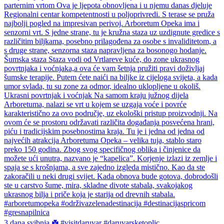
3 dana svibnja ☘️ #visitdaruvar #daruvarsketoplic