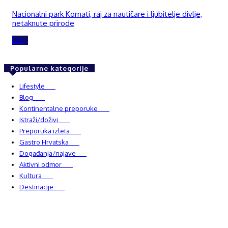
Nacionalni park Kornati, raj za nautičare i ljubitelje divlje,
netaknute prirode
Blog
Popularne kategorije
Lifestyle
937
Blog
750
Kontinentalne preporuke
482
Istraži/doživi
482
Preporuka izleta
349
Gastro Hrvatska
337
Događanja/najave
327
Aktivni odmor
303
Kultura
228
Destinacije
220