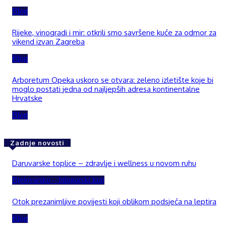
Blog
Rijeke, vinogradi i mir: otkrili smo savršene kuće za odmor za
vikend izvan Zagreba
Blog
Arboretum Opeka uskoro se otvara: zeleno izletište koje bi
moglo postati jedna od najljepših adresa kontinentalne
Hrvatske
Blog
Zadnje novosti
Daruvarske toplice – zdravlje i wellness u novom ruhu
Bjelovarsko – bilogorski kraj
Otok prezanimljive povijesti koji oblikom podsjeća na leptira
Blog