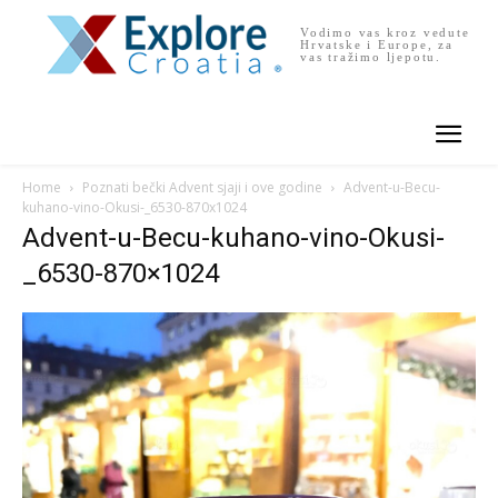
Vodimo vas kroz vedute
Hrvatske i Europe, za
vas tražimo ljepotu.
Home
Poznati bečki Advent sjaji i ove godine
Advent-u-Becu-
kuhano-vino-Okusi-_6530-870x1024
Advent-u-Becu-kuhano-vino-Okusi-
_6530-870×1024