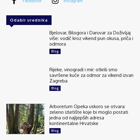
Facebook
Instagram
Odabir urednika
Bjelovar, Bilogora i Daruvar za Doživljaj
više: vodič kroz vikend pun okusa, priča i
odmora
Blog
Rijeke, vinogradi i mir: otkrili smo
savršene kuće za odmor za vikend izvan
Zagreba
Blog
Arboretum Opeka uskoro se otvara:
zeleno izletište koje bi moglo postati
jedna od najljepših adresa
kontinentalne Hrvatske
Blog