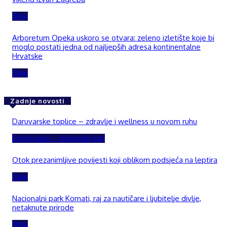
Blog
Arboretum Opeka uskoro se otvara: zeleno izletište koje bi
moglo postati jedna od najljepših adresa kontinentalne
Hrvatske
Blog
Zadnje novosti
Daruvarske toplice – zdravlje i wellness u novom ruhu
Bjelovarsko – bilogorski kraj
Otok prezanimljive povijesti koji oblikom podsjeća na leptira
Blog
Nacionalni park Kornati, raj za nautičare i ljubitelje divlje,
netaknute prirode
Blog