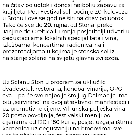
na čitav poluotok i donosi najbolju zabavu za
kraj ljeta. Peti Festival soli počinje 20. kolovoza
u Stonu i ove se godine širi na čitav poluotok.
Tako će sve do
20. rujna,
od Stona, preko
Janjine do Orebića i Trpnja posjetitelji uživati u
degustacijama lokalnih specijaliteta i vina,
izložbama, koncertima, radionicama i
prezentacijama u kojima je stonska sol iz
najstarije solane na svijetu glavna zvijezda.
Uz Solanu Ston u program se uključilo
dvadesetak restorana, konoba, vinarija, OPG-
ova…, pa će sve najbolje što jug Dalmacije ima
biti „servirano“ na ovoj atraktivnoj manifestaciji
uz promotivne cijene. Vrhunska pelješka vina
20 posto povoljnija, festivalski meniji po
cijenama od 120 i 180 kuna, posjet uzgajalištima
kamenica uz degustaciju na brodovima, sve