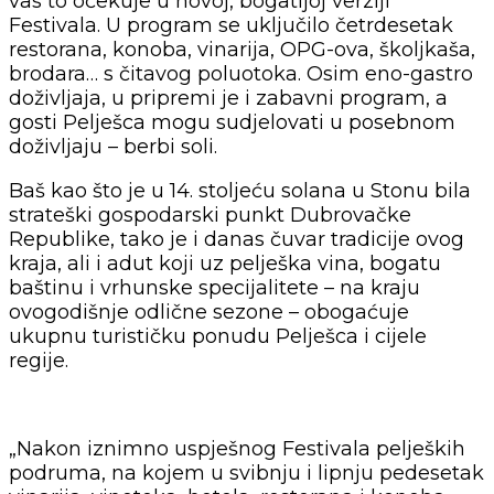
vas to očekuje u novoj, bogatijoj verziji
Festivala. U program se uključilo četrdesetak
restorana, konoba, vinarija, OPG-ova, školjkaša,
brodara… s čitavog poluotoka. Osim eno-gastro
doživljaja, u pripremi je i zabavni program, a
gosti Pelješca mogu sudjelovati u posebnom
doživljaju – berbi soli.
Baš kao što je u 14. stoljeću solana u Stonu bila
strateški gospodarski punkt Dubrovačke
Republike, tako je i danas čuvar tradicije ovog
kraja, ali i adut koji uz pelješka vina, bogatu
baštinu i vrhunske specijalitete – na kraju
ovogodišnje odlične sezone – obogaćuje
ukupnu turističku ponudu Pelješca i cijele
regije.
„Nakon iznimno uspješnog Festivala peljeških
podruma, na kojem u svibnju i lipnju pedesetak