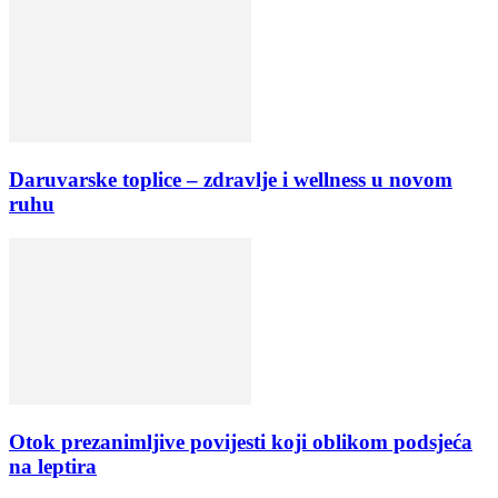
Daruvarske toplice – zdravlje i wellness u novom
ruhu
Otok prezanimljive povijesti koji oblikom podsjeća
na leptira