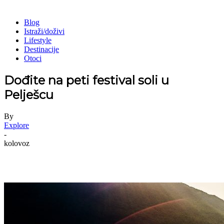
Blog
Istraži/doživi
Lifestyle
Destinacije
Otoci
Dođite na peti festival soli u
Pelješcu
By
Explore
-
kolovoz