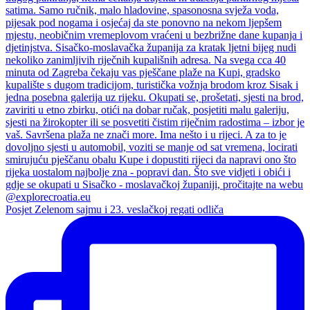
Posjet Zelenom sajmu i 23. veslačkoj regati odliča