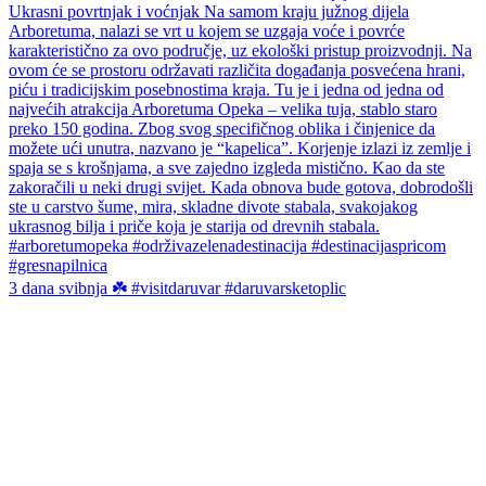
3 dana svibnja ☘️ #visitdaruvar #daruvarsketoplic