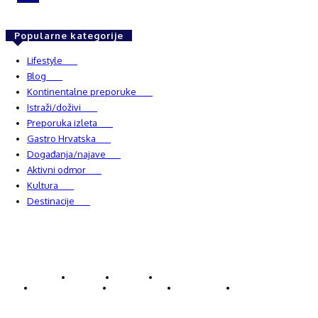
Popularne kategorije
Lifestyle
937
Blog
750
Kontinentalne preporuke
482
Istraži/doživi
482
Preporuka izleta
349
Gastro Hrvatska
337
Događanja/najave
327
Aktivni odmor
303
Kultura
228
Destinacije
220
© Explorecroatia
O nama
Kontakt
ExploreCroatia suradnici
Uvjeti korištenja
Oglašavanje
Impressum
Zaštita privatnosti