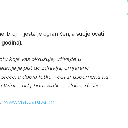
ine, broj mjesta je ograničen, a
sudjelovati
 godina)
.
potu koja vas okružuje, uživajte u
etanje je put do zdravlja, umjereno
ak sreće, a dobra fotka – čuvar uspomena na
 Wine and photo walk -u, dobro došli!
u:
www.visitdaruvar.hr