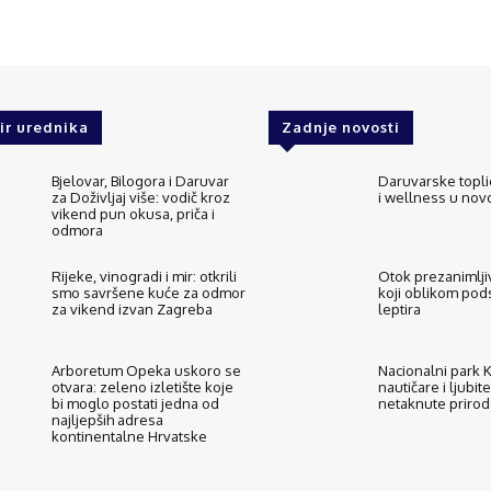
ir urednika
Zadnje novosti
Bjelovar, Bilogora i Daruvar
Daruvarske topli
za Doživljaj više: vodič kroz
i wellness u no
vikend pun okusa, priča i
odmora
Rijeke, vinogradi i mir: otkrili
Otok prezanimljiv
smo savršene kuće za odmor
koji oblikom pod
za vikend izvan Zagreba
leptira
Arboretum Opeka uskoro se
Nacionalni park Ko
otvara: zeleno izletište koje
nautičare i ljubite
bi moglo postati jedna od
netaknute priro
najljepših adresa
kontinentalne Hrvatske