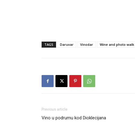
TAGS
Daruvar
Vinodar
Wine and photo walk
Previous article
Vino u podrumu kod Dioklecijana