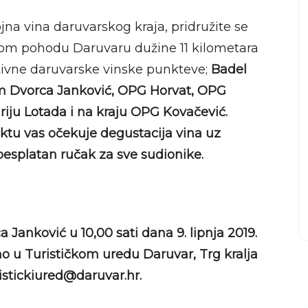
pojna vina daruvarskog kraja, pridružite se
m pohodu Daruvaru dužine 11 kilometara
ktivne daruvarske vinske punkteve;
Badel
rum Dvorca Janković, OPG Horvat, OPG
riju Lotada i na kraju OPG Kovačević.
tu vas očekuje degustacija vina uz
besplatan ručak za sve sudionike.
 Janković u 10,00 sati dana 9. lipnja 2019.
no u Turističkom uredu Daruvar, Trg kralja
ristickiured@daruvar.hr.