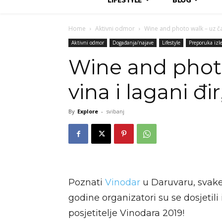
Home
Aktivni odmor
Wine and photo walk – uz čašu
Aktivni odmor
Događanja/najave
Lifestyle
Preporuka izl
Wine and photo
vina i lagani đi
By
Explore
-
svibanj
Poznati
Vinodar
u Daruvaru, svak
godine organizatori su se dosjetili
posjetitelje Vinodara 2019!