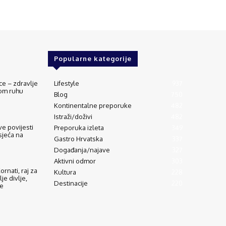
Popularne kategorije
ce – zdravlje
Lifestyle
937
vom ruhu
Blog
750
Kontinentalne preporuke
482
Istraži/doživi
482
e povijesti
Preporuka izleta
349
sjeća na
Gastro Hrvatska
337
Događanja/najave
327
Aktivni odmor
303
rnati, raj za
Kultura
228
lje divlje,
Destinacije
220
de