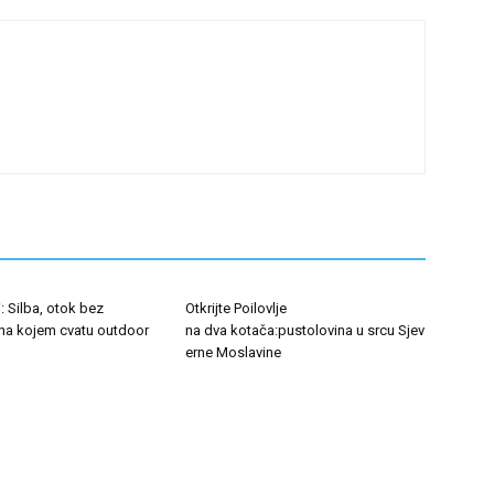
i: Silba, otok bez
Otkrijte Poilovlje
na kojem cvatu outdoor
na dva kotača:pustolovina u srcu Sjev
erne Moslavine