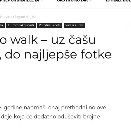
 vina i lagani đir, do...
eta
Outdoor aktivnosti
Prirodne ljepote
Vinski kutak
 walk – uz čašu
r, do najljepše fotke
e godine nadmaši onaj prethodni no ove
 ideje koja će dodatno oduševiti brojne