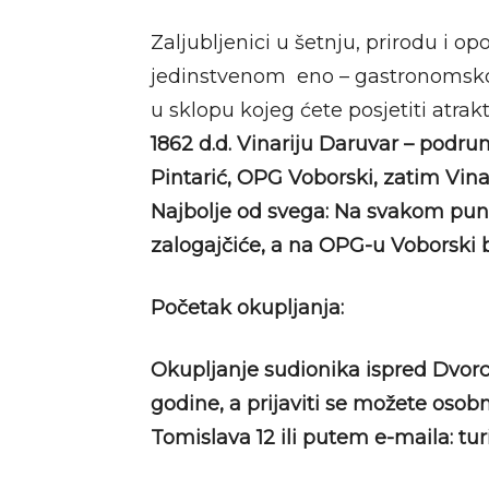
Zaljubljenici u šetnju, prirodu i o
jedinstvenom eno – gastronomsko
u sklopu kojeg ćete posjetiti atra
1862 d.d. Vinariju Daruvar – pod
Pintarić, OPG Voborski, zatim Vina
Najbolje od svega:
Na svakom punk
zalogajčiće, a na OPG-u Voborski 
Početak okupljanja:
Okupljanje sudionika ispred Dvorca
godine, a prijaviti se možete osob
Tomislava 12 ili putem e-maila: tu