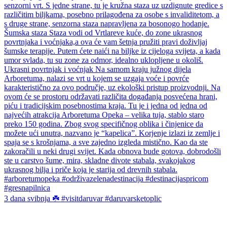
3 dana svibnja ☘️ #visitdaruvar #daruvarsketoplic