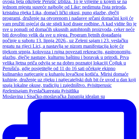
Moslavina i Sisačko-moslavačka županija idealan su