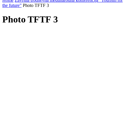
Home
Završila trodnevna međunarodna konferencija “Tourism for
the future”
Photo TFTF 3
Photo TFTF 3