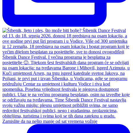
Zamislite da na nešto manje od sat vremena vožnje