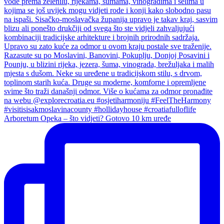
Arboretum Opeka – što vidjeti? Gotovo 10 km uređe