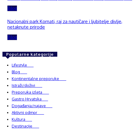
Blog
Nacionalni park Kornati, raj za nautičare i ljubitelje divlje,
netaknute prirode
Blog
Popularne kategorije
Lifestyle
937
Blog
750
Kontinentalne preporuke
482
Istraži/doživi
482
Preporuka izleta
349
Gastro Hrvatska
337
Događanja/najave
327
Aktivni odmor
303
Kultura
228
Destinacije
220