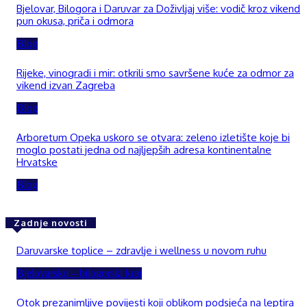
Bjelovar, Bilogora i Daruvar za Doživljaj više: vodič kroz vikend
pun okusa, priča i odmora
Blog
Rijeke, vinogradi i mir: otkrili smo savršene kuće za odmor za
vikend izvan Zagreba
Blog
Arboretum Opeka uskoro se otvara: zeleno izletište koje bi
moglo postati jedna od najljepših adresa kontinentalne
Hrvatske
Blog
Zadnje novosti
Daruvarske toplice – zdravlje i wellness u novom ruhu
Bjelovarsko – bilogorski kraj
Otok prezanimljive povijesti koji oblikom podsjeća na leptira