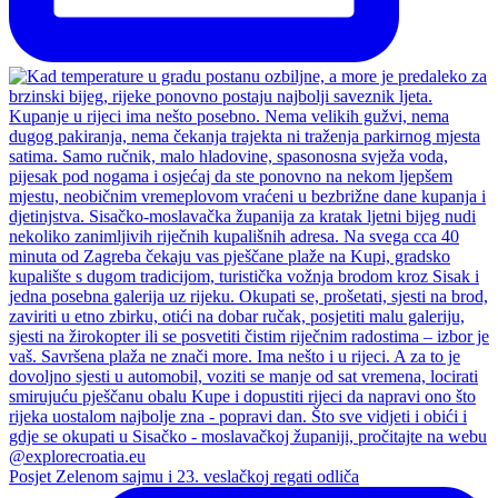
Posjet Zelenom sajmu i 23. veslačkoj regati odliča