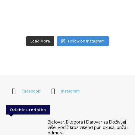
Load More
Follow on Instagram
Facebook
Instagram
Odabir urednika
Bjelovar, Bilogora i Daruvar za Doživljaj
više: vodič kroz vikend pun okusa, priča i
odmora