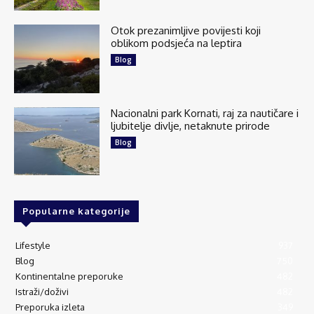
Otok prezanimljive povijesti koji
oblikom podsjeća na leptira
Blog
Nacionalni park Kornati, raj za nautičare i
ljubitelje divlje, netaknute prirode
Blog
Popularne kategorije
Lifestyle
937
Blog
750
Kontinentalne preporuke
482
Istraži/doživi
482
Preporuka izleta
349