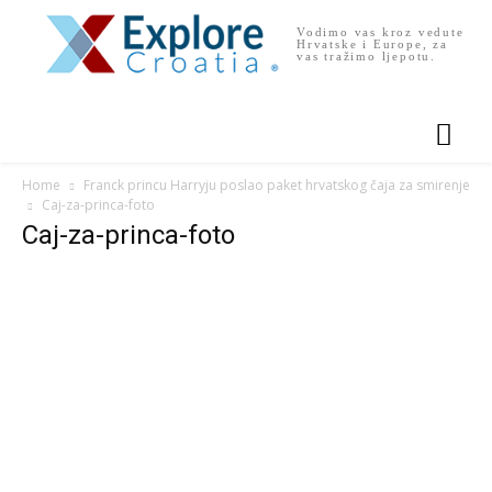
Vodimo vas kroz vedute
Hrvatske i Europe, za
vas tražimo ljepotu.
Home
Franck princu Harryju poslao paket hrvatskog čaja za smirenje
Caj-za-princa-foto
Caj-za-princa-foto