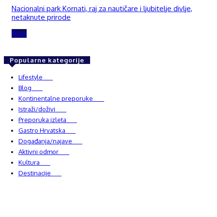
Nacionalni park Kornati, raj za nautičare i ljubitelje divlje,
netaknute prirode
Blog
Popularne kategorije
Lifestyle
937
Blog
750
Kontinentalne preporuke
482
Istraži/doživi
482
Preporuka izleta
349
Gastro Hrvatska
337
Događanja/najave
327
Aktivni odmor
303
Kultura
228
Destinacije
220
© Explorecroatia