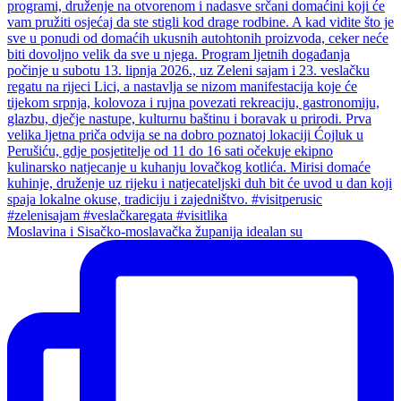
Moslavina i Sisačko-moslavačka županija idealan su