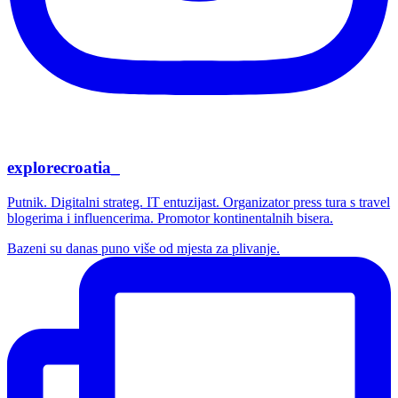
explorecroatia_
Putnik. Digitalni strateg. IT entuzijast. Organizator press tura s travel
blogerima i influencerima. Promotor kontinentalnih bisera.
Bazeni su danas puno više od mjesta za plivanje.