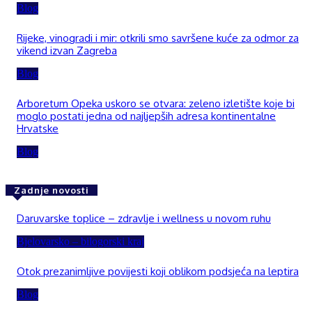
Blog
Rijeke, vinogradi i mir: otkrili smo savršene kuće za odmor za
vikend izvan Zagreba
Blog
Arboretum Opeka uskoro se otvara: zeleno izletište koje bi
moglo postati jedna od najljepših adresa kontinentalne
Hrvatske
Blog
Zadnje novosti
Daruvarske toplice – zdravlje i wellness u novom ruhu
Bjelovarsko – bilogorski kraj
Otok prezanimljive povijesti koji oblikom podsjeća na leptira
Blog