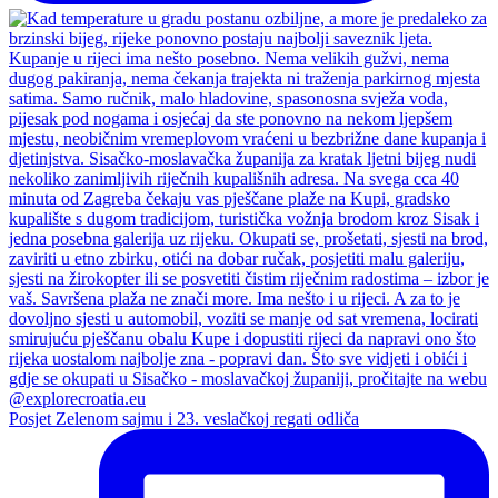
Posjet Zelenom sajmu i 23. veslačkoj regati odliča