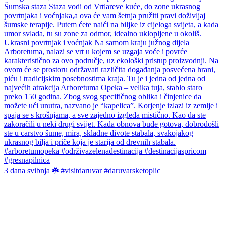
3 dana svibnja ☘️ #visitdaruvar #daruvarsketoplic