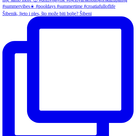
Šibenik, ljeto i ples, što može biti bolje? Šibeni