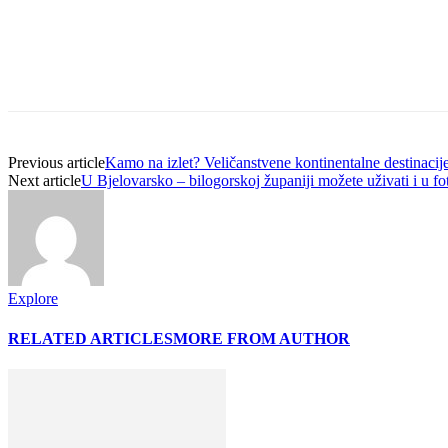
Previous article
Kamo na izlet? Veličanstvene kontinentalne destinaci
Next article
U Bjelovarsko – bilogorskoj županiji možete uživati i u fot
Explore
RELATED ARTICLES
MORE FROM AUTHOR