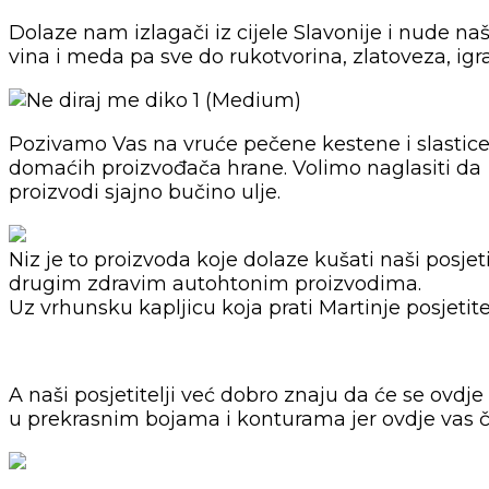
Dolaze nam izlagači iz cijele Slavonije i nude n
vina i meda pa sve do rukotvorina, zlatoveza, ig
Pozivamo Vas na vruće pečene kestene i slastice 
domaćih proizvođača hrane. Volimo naglasiti da ov
proizvodi sjajno bučino ulje.
Niz je to proizvoda koje dolaze kušati naši pos
drugim zdravim autohtonim proizvodima.
Uz vrhunsku kapljicu koja prati Martinje posjetit
A naši posjetitelji već dobro znaju da će se ovdje
u prekrasnim bojama i konturama jer ovdje vas ček