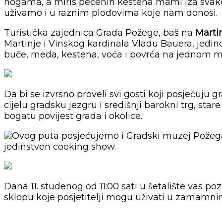
nogama, a miris pečenih kestena mami iza svako
uživamo i u raznim plodovima koje nam donosi.
Turistička zajednica Grada Požege, baš na
Marti
Martinje i Vinskog kardinala Vladu Bauera, jedin
buče, meda, kestena, voća i povrća na jednom m
Da bi se izvrsno proveli svi gosti koji posjećuju
cijelu gradsku jezgru i središnji barokni trg, st
bogatu povijest grada i okolice.
Ovog puta posjećujemo i Gradski muzej Požega k
jedinstven cooking show.
Dana 11. studenog od 11:00 sati u šetalište vas 
sklopu koje posjetitelji mogu uživati u zamamnim