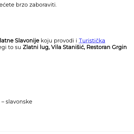
ćete brzo zaboraviti.
atne Slavonije
koju provodi i
Turistička
egi to su
Zlatni lug, Vila Stanišić, Restoran Grgin
 – slavonske