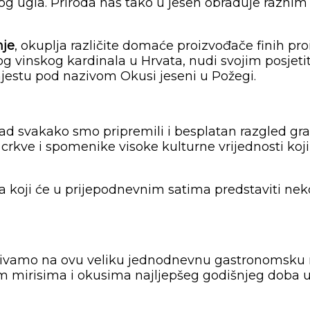
g ugla. Priroda nas tako u jesen obraduje razni
nje
, okuplja različite domaće proizvođače finih pr
og vinskog kardinala u Hrvata, nudi svojim posjet
jestu pod nazivom Okusi jeseni u Požegi.
 grad svakako smo pripremili i besplatan razgled gr
are crkve i spomenike visoke kulturne vrijednosti k
oji će u prijepodnevnim satima predstaviti nekoli
pozivamo na ovu veliku jednodnevnu gastronomsku ma
 mirisima i okusima najljepšeg godišnjeg doba u Z