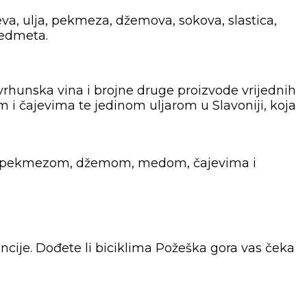
va, ulja, pekmeza, džemova, sokova, slastica,
redmeta.
vrhunska vina i brojne druge proizvode vrijednih
m i čajevima te jedinom uljarom u Slavoniji, koja
maćim pekmezom, džemom, medom, čajevima i
encije. Dođete li biciklima Požeška gora vas čeka