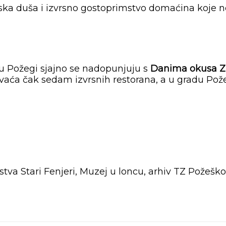
ska duša i izvrsno
gostoprimstvo domaćina koje ne
u Požegi sjajno se nadopunjuju s
Danima okusa Zl
aća čak sedam izvrsnih restorana, a u gradu Pož
tva Stari Fenjeri, Muzej u loncu, arhiv TZ Požeško