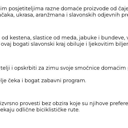
ašim posjetiteljima razne domaće proizvode od čaje
račaka, ukrasa, aranžmana i slavonskih odjevnih p
od kestena, slastice od meda, jabuke i bundeve, 
aj bogati slavonski kraj obiluje i ljekovitim bilje
jetitelji i opskrbiti za zimu svoje smočnice do
elje čeka i bogat zabavni program.
 izvrsno provesti bez obzira koje su njihove prefer
aju odlične biciklističke rute.