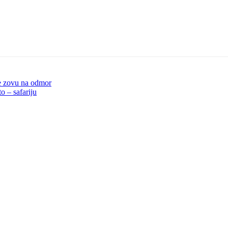
je zovu na odmor
o – safariju