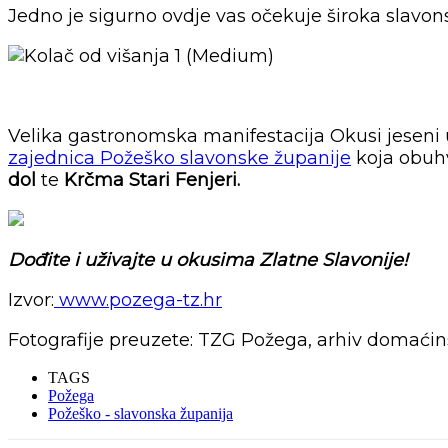
Jedno je sigurno ovdje vas očekuje široka slavon
Velika gastronomska manifestacija Okusi jeseni 
zajednica Požeško slavonske županije
koja obuhv
dol
te
Krčma Stari Fenjeri.
Dođite i uživajte u okusima Zlatne Slavonije!
Izvor:
www.pozega-tz.hr
Fotografije preuzete: TZG Požega, arhiv domaćins
TAGS
Požega
Požeško - slavonska županija