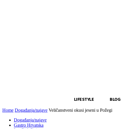
LIFESTYLE
BLOG
Home
Događanja/najave
Veličanstveni okusi jeseni u Požegi
Događanja/najave
Gastro Hrvatska